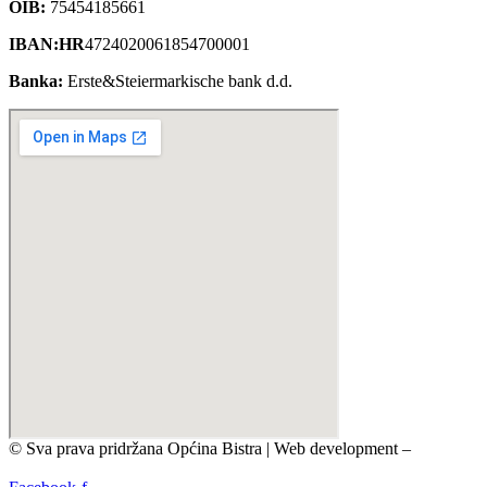
OIB:
75454185661
IBAN:HR
4724020061854700001
Banka:
Erste&Steiermarkische bank d.d.
© Sva prava pridržana Općina Bistra | Web development –
TRIJER integrirane online komunikacije