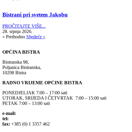
Bistrani pri svetem Jakobu
PROČITAJTE VIŠE...
28. srpnja 2026.
« Prethodno
Sljedeće »
OPĆINA BISTRA
Bistranska 98,
Poljanica Bistranska,
10298 Bistra
RADNO VRIJEME OPĆINE BISTRA
PONEDJELJAK 7:00 – 17:00 sati
UTORAK, SRIJEDA I ČETVRTAK 7:00 – 15:00 sati
PETAK 7:00 – 13:00 sati
e-mail:
opcina-bistra@bistra.hr
tel:
+385 (0) 1 3390 039
fax:
+385 (0) 1 3357 462