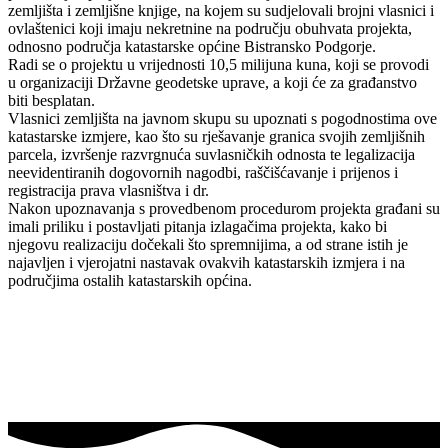
zemljišta i zemljišne knjige, na kojem su sudjelovali brojni vlasnici i
ovlaštenici koji imaju nekretnine na području obuhvata projekta,
odnosno područja katastarske općine Bistransko Podgorje.
Radi se o projektu u vrijednosti 10,5 milijuna kuna, koji se provodi
u organizaciji Državne geodetske uprave, a koji će za građanstvo
biti besplatan.
Vlasnici zemljišta na javnom skupu su upoznati s pogodnostima ove
katastarske izmjere, kao što su rješavanje granica svojih zemljišnih
parcela, izvršenje razvrgnuća suvlasničkih odnosta te legalizacija
neevidentiranih dogovornih nagodbi, raščišćavanje i prijenos i
registracija prava vlasništva i dr.
Nakon upoznavanja s provedbenom procedurom projekta građani su
imali priliku i postavljati pitanja izlagačima projekta, kako bi
njegovu realizaciju dočekali što spremnijima, a od strane istih je
najavljen i vjerojatni nastavak ovakvih katastarskih izmjera i na
područjima ostalih katastarskih općina.