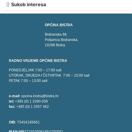
Sukob interesa
OPĆINA BISTRA
Bistranska 98,
Poljanica Bistranska,
10298 Bistra
RADNO VRIJEME OPĆINE BISTRA
PONEDJELJAK 7:00 – 17:00 sati
UTORAK, SRIJEDA I ČETVRTAK 7:00 – 15:00 sati
PETAK 7:00 – 13:00 sati
e-mail:
opcina-bistra@bistra.hr
tel:
+385 (0) 1 3390 039
fax:
+385 (0) 1 3357 462
OIB:
75454185661
IBAN:HR
4724020061854700001