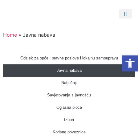
PRISTUP 
PROSTORNI PLA
Home
»
Javna nabava
Open
Odsjek za opće i pravne poslove i lokalnu samoupravu
Javna nabava
Natječaji
Savjetovanja s javnošću
Oglasna ploča
Izbori
Korisne poveznice