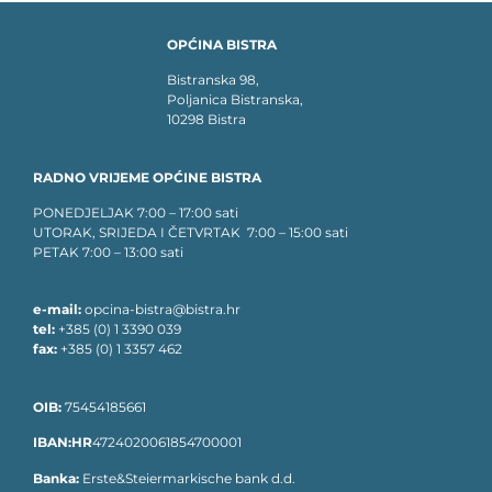
OPĆINA BISTRA
Bistranska 98,
Poljanica Bistranska,
10298 Bistra
RADNO VRIJEME OPĆINE BISTRA
PONEDJELJAK 7:00 – 17:00 sati
UTORAK, SRIJEDA I ČETVRTAK 7:00 – 15:00 sati
PETAK 7:00 – 13:00 sati
e-mail:
opcina-bistra@bistra.hr
tel:
+385 (0) 1 3390 039
fax:
+385 (0) 1 3357 462
OIB:
75454185661
IBAN:HR
4724020061854700001
Banka:
Erste&Steiermarkische bank d.d.