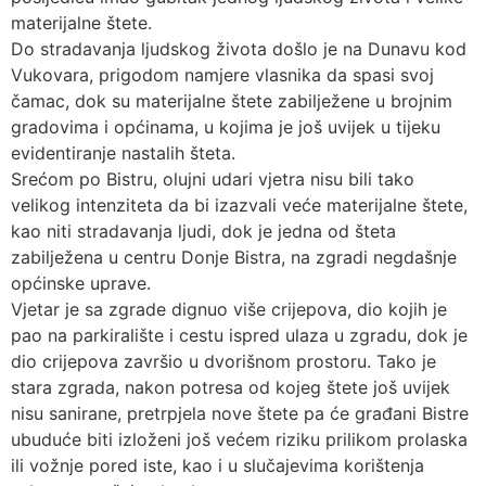
materijalne štete.
Do stradavanja ljudskog života došlo je na Dunavu kod
Vukovara, prigodom namjere vlasnika da spasi svoj
čamac, dok su materijalne štete zabilježene u brojnim
gradovima i općinama, u kojima je još uvijek u tijeku
evidentiranje nastalih šteta.
Srećom po Bistru, olujni udari vjetra nisu bili tako
velikog intenziteta da bi izazvali veće materijalne štete,
kao niti stradavanja ljudi, dok je jedna od šteta
zabilježena u centru Donje Bistra, na zgradi negdašnje
općinske uprave.
Vjetar je sa zgrade dignuo više crijepova, dio kojih je
pao na parkiralište i cestu ispred ulaza u zgradu, dok je
dio crijepova završio u dvorišnom prostoru. Tako je
stara zgrada, nakon potresa od kojeg štete još uvijek
nisu sanirane, pretrpjela nove štete pa će građani Bistre
ubuduće biti izloženi još većem riziku prilikom prolaska
ili vožnje pored iste, kao i u slučajevima korištenja