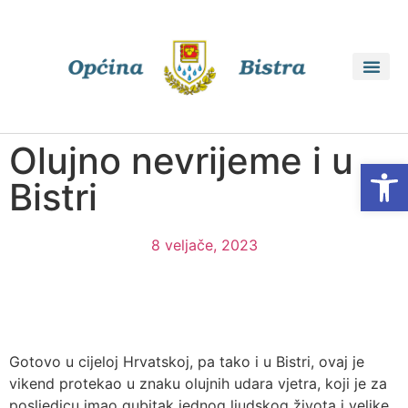
Olujno nevrijeme i u
Open
Bistri
8 veljače, 2023
Gotovo u cijeloj Hrvatskoj, pa tako i u Bistri, ovaj je
vikend protekao u znaku olujnih udara vjetra, koji je za
posljedicu imao gubitak jednog ljudskog života i velike