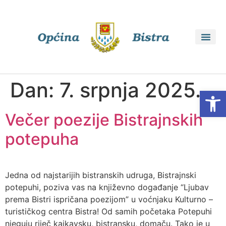
Dan:
7. srpnja 2025.
Open
Večer poezije Bistrajnskih
potepuha
Jedna od najstarijih bistranskih udruga, Bistrajnski
potepuhi, poziva vas na književno događanje “Ljubav
prema Bistri ispričana poezijom” u voćnjaku Kulturno –
turističkog centra Bistra! Od samih početaka Potepuhi
njeguju riječ kajkavsku, bistransku, domaču. Tako je u