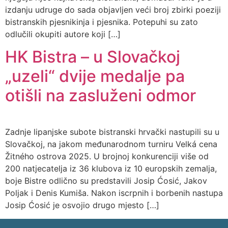
izdanju udruge do sada objavljen veći broj zbirki poeziji
bistranskih pjesnikinja i pjesnika. Potepuhi su zato
odlučili okupiti autore koji […]
HK Bistra – u Slovačkoj
„uzeli“ dvije medalje pa
otišli na zasluženi odmor
Zadnje lipanjske subote bistranski hrvački nastupili su u
Slovačkoj, na jakom međunarodnom turniru Velká cena
Žitného ostrova 2025. U brojnoj konkurenciji više od
200 natjecatelja iz 36 klubova iz 10 europskih zemalja,
boje Bistre odlično su predstavili Josip Ćosić, Jakov
Poljak i Denis Kumiša. Nakon iscrpnih i borbenih nastupa
Josip Ćosić je osvojio drugo mjesto […]