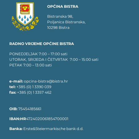
OPĆINA BISTRA
Bistranska 98,
Poljanica Bistranska,
10298 Bistra
RADNO VRIJEME OPĆINE BISTRA
PONEDJELJAK 7:00 – 17:00 sati
UTORAK, SRIJEDA I ČETVRTAK 7:00 – 15:00 sati
PETAK 7:00 – 13:00 sati
e-mail:
opcina-bistra@bistra.hr
tel:
+385 (0) 1 3390 039
fax:
+385 (0) 1 3357 462
OIB:
75454185661
IBAN:HR
4724020061854700001
Banka:
Erste&Steiermarkische bank d.d.