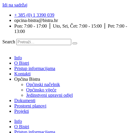
Idi na sadržaj
+ 385 (0) 1 3390 039
opcina-bistra@bistra.hr
Pon: 7:00 - 17:00 ⎪ Uto, Sri, Čet: 7:00 - 15:00 ⎪ Pet: 7:00 -
13:00
Search
Info
O Bistri
Pristup informacijama
Kontakti
Općina Bistra
Općinski načelnik
Općinsko vijeće
Jedinstveni upravni odjel
Dokumenti
Prostorni planovi
Projekti
Info
O Bistri
Pristup informacijama