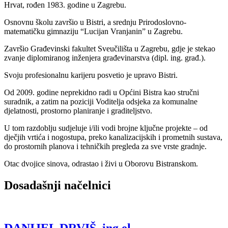
Hrvat, rođen 1983. godine u Zagrebu.
Osnovnu školu završio u Bistri, a srednju Prirodoslovno-
matematičku gimnaziju “Lucijan Vranjanin” u Zagrebu.
Završio Građevinski fakultet Sveučilišta u Zagrebu, gdje je stekao
zvanje diplomiranog inženjera građevinarstva (dipl. ing. građ.).
Svoju profesionalnu karijeru posvetio je upravo Bistri.
Od 2009. godine neprekidno radi u Općini Bistra kao stručni
suradnik, a zatim na poziciji Voditelja odsjeka za komunalne
djelatnosti, prostorno planiranje i graditeljstvo.
U tom razdoblju sudjeluje i/ili vodi brojne ključne projekte – od
dječjih vrtića i nogostupa, preko kanalizacijskih i prometnih sustava,
do prostornih planova i tehničkih pregleda za sve vrste gradnje.
Otac dvojice sinova, odrastao i živi u Oborovu Bistranskom.
Dosadašnji načelnici