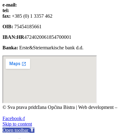
e-mail:
opcina-bistra@bistra.hr
tel:
+385 (0) 1 3390 039
fax:
+385 (0) 1 3357 462
OIB:
75454185661
IBAN:HR
4724020061854700001
Banka:
Erste&Steiermarkische bank d.d.
© Sva prava pridržana Općina Bistra | Web development –
TRIJER integrirane online komunikacije
Facebook-f
Skip to content
Open toolbar