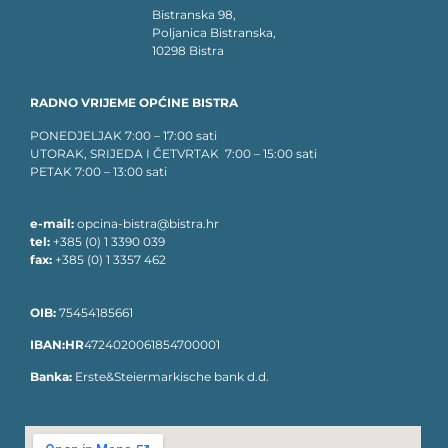
Bistranska 98,
Poljanica Bistranska,
10298 Bistra
RADNO VRIJEME OPĆINE BISTRA
PONEDJELJAK 7:00 – 17:00 sati
UTORAK, SRIJEDA I ČETVRTAK 7:00 – 15:00 sati
PETAK 7:00 – 13:00 sati
e-mail:
opcina-bistra@bistra.hr
tel:
+385 (0) 1 3390 039
fax:
+385 (0) 1 3357 462
OIB:
75454185661
IBAN:HR
4724020061854700001
Banka:
Erste&Steiermarkische bank d.d.