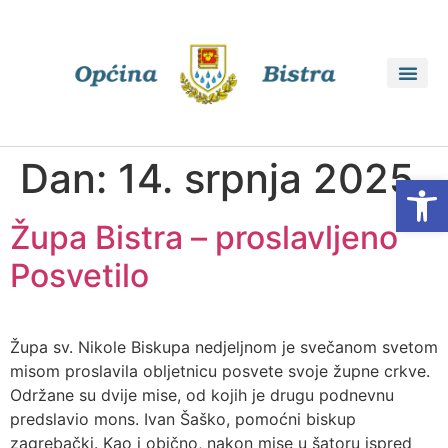
Dan:
14. srpnja 2025.
Open
Župa Bistra – proslavljeno
Posvetilo
Župa sv. Nikole Biskupa nedjeljnom je svečanom svetom
misom proslavila obljetnicu posvete svoje župne crkve.
Održane su dvije mise, od kojih je drugu podnevnu
predslavio mons. Ivan Šaško, pomoćni biskup
zagrebački. Kao i obično, nakon mise u šatoru ispred