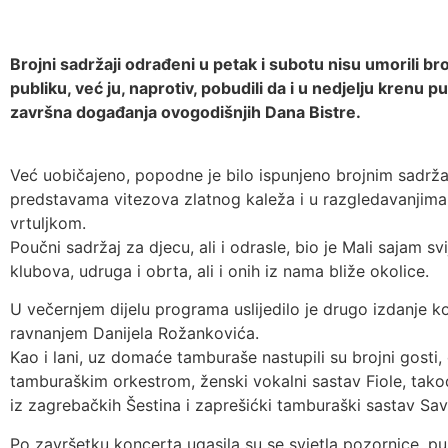
Brojni sadržaji odrađeni u petak i subotu nisu umorili br
publiku, već ju, naprotiv, pobudili da i u nedjelju krenu
završna događanja ovogodišnjih Dana Bistre.
Već uobičajeno, popodne je bilo ispunjeno brojnim sadržaji
predstavama vitezova zlatnog kaleža i u razgledavanjima v
vrtuljkom.
Poučni sadržaj za djecu, ali i odrasle, bio je Mali sajam 
klubova, udruga i obrta, ali i onih iz nama bliže okolice.
U večernjem dijelu programa uslijedilo je drugo izdanje 
ravnanjem Danijela Rožankovića.
Kao i lani, uz domaće tamburaše nastupili su brojni gost
tamburaškim orkestrom, ženski vokalni sastav Fiole, takođ
iz zagrebačkih Šestina i zaprešićki tamburaški sastav Savs
Po završetku koncerta ugasila su se svjetla pozornice, p