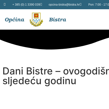
+ 385 (0) 1 3390 039
opcina-bistra@bistra.hr
Pon: 7:00 - 17:0
Dani Bistre – ovogodišn
sljedeću godinu