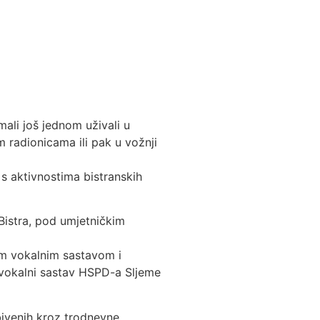
mali još jednom uživali u
m radionicama ili pak u vožnji
 s aktivnostima bistranskih
Bistra, pod umjetničkim
im vokalnim sastavom i
, vokalni sastav HSPD-a Sljeme
bivenih kroz trodnevne