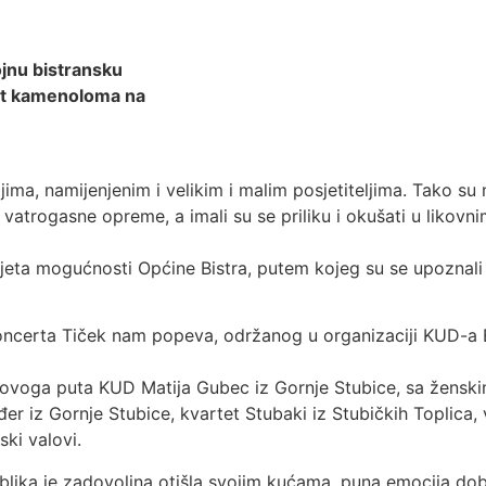
ojnu bistransku
 put kamenoloma na
ma, namijenjenim i velikim i malim posjetiteljima. Tako su 
atrogasne opreme, a imali su se priliku i okušati u likovni
svijeta mogućnosti Općine Bistra, putem kojeg su se upoznali
koncerta Tiček nam popeva, održanog u organizaciji KUD-a 
i, ovoga puta KUD Matija Gubec iz Gornje Stubice, sa žensk
er iz Gornje Stubice, kvartet Stubaki iz Stubičkih Toplica
ki valovi.
ublika je zadovoljna otišla svojim kućama, puna emocija do