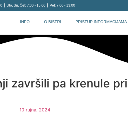
0 ⎪ Uto, Sri, Čet: 7:00 - 15:00 ⎪ Pet: 7:00 - 13:00
INFO
O BISTRI
PRISTUP INFORMACIJAMA
ji završili pa krenule p
10 rujna, 2024