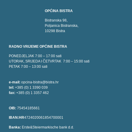
OPĆINA BISTRA
Bistranska 98,
Poljanica Bistranska,
10298 Bistra
RADNO VRIJEME OPĆINE BISTRA
PONEDJELJAK 7:00 – 17:00 sati
UTORAK, SRIJEDA I ČETVRTAK 7:00 – 15:00 sati
PETAK 7:00 – 13:00 sati
e-mail:
opcina-bistra@bistra.hr
tel:
+385 (0) 1 3390 039
fax:
+385 (0) 1 3357 462
OIB:
75454185661
IBAN:HR
4724020061854700001
Banka:
Erste&Steiermarkische bank d.d.