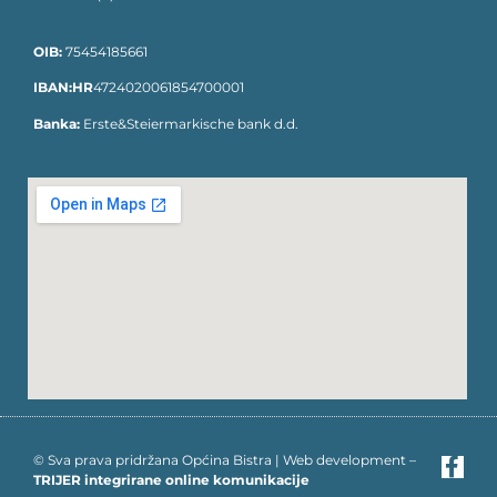
OIB:
75454185661
IBAN:HR
4724020061854700001
Banka:
Erste&Steiermarkische bank d.d.
© Sva prava pridržana Općina Bistra | Web development –
TRIJER integrirane online komunikacije