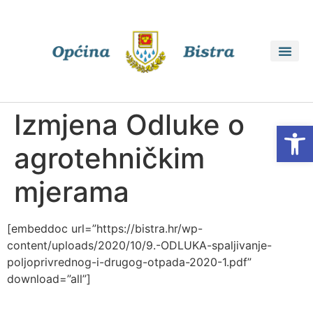
Izmjena Odluke o
Open
agrotehničkim
mjerama
[embeddoc url=”https://bistra.hr/wp-
content/uploads/2020/10/9.-ODLUKA-spaljivanje-
poljoprivrednog-i-drugog-otpada-2020-1.pdf”
download=”all”]