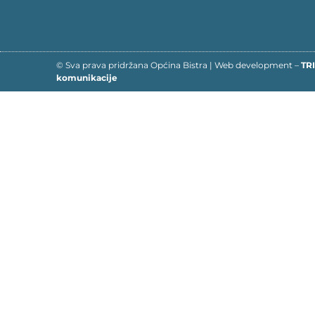
© Sva prava pridržana Općina Bistra | Web development –
TRI
komunikacije