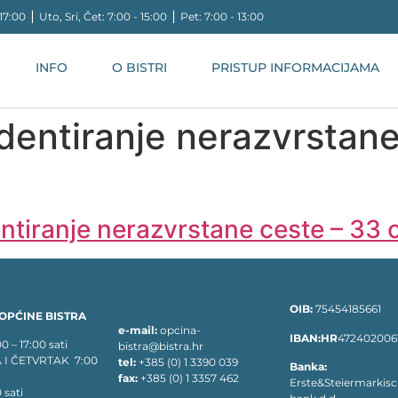
17:00 ⎪ Uto, Sri, Čet: 7:00 - 15:00 ⎪ Pet: 7:00 - 13:00
INFO
O BISTRI
PRISTUP INFORMACIJAMA
identiranje nerazvrstan
entiranje nerazvrstane ceste – 33
OIB:
75454185661
OPĆINE BISTRA
e-mail:
opcina-
IBAN:HR
472402006
– 17:00 sati
bistra@bistra.hr
 I ČETVRTAK 7:00
tel:
+385 (0) 1 3390 039
Banka:
fax:
+385 (0) 1 3357 462
Erste&Steiermarkis
 sati