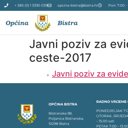
+ 385 (0) 1 3390 039
opcina-bistra@bistra.hr
Pon: 7:00 - 
Javni poziv za ev
ceste-2017
Javni poziv za evid
RADNO VRIJEME 
OPĆINA BISTRA
PONEDJELJAK 7:00 
Bistranska 98,
UTORAK, SRIJEDA
Poljanica Bistranska,
– 15:00 sati
10298 Bistra
PETAK 7:00 – 13:00