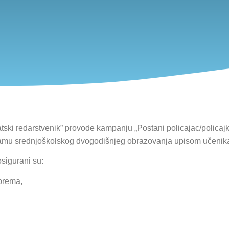
vatski redarstvenik” provode kampanju „Postani policajac/policaj
ramu srednjoškolskog dvogodišnjeg obrazovanja upisom učenika 
sigurani su:
oprema,