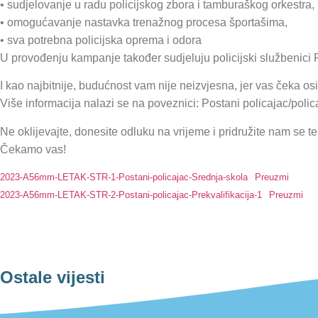
• sudjelovanje u radu policijskog zbora i tamburaškog orkestra,
• omogućavanje nastavka trenažnog procesa športašima,
• sva potrebna policijska oprema i odora
U provođenju kampanje također sudjeluju policijski službenici P
I kao najbitnije, budućnost vam nije neizvjesna, jer vas čeka o
Više informacija nalazi se na poveznici: Postani policajac/polic
Ne oklijevajte, donesite odluku na vrijeme i pridružite nam se t
Čekamo vas!
2023-A56mm-LETAK-STR-1-Postani-policajac-Srednja-skola
Preuzmi
2023-A56mm-LETAK-STR-2-Postani-policajac-Prekvalifikacija-1
Preuzmi
Ostale vijesti