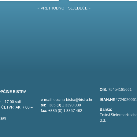
« PRETHODNO
SLJEDEĆE »
OIB:
75454185661
PĆINE BISTRA
e-mail:
opcina-bistra@bistra.hr
IBAN:HR
472402006
– 17:00 sati
tel:
+385 (0) 1 3390 039
I ČETVRTAK 7:00 –
Banka:
fax:
+385 (0) 1 3357 462
Erste&Steiermarkisch
sati
d.d.