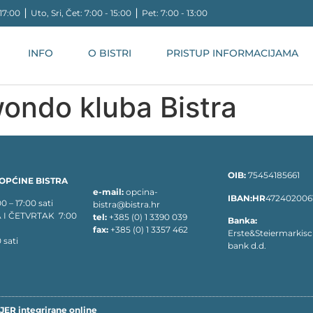
17:00 ⎪ Uto, Sri, Čet: 7:00 - 15:00 ⎪ Pet: 7:00 - 13:00
INFO
O BISTRI
PRISTUP INFORMACIJAMA
ondo kluba Bistra
OIB:
75454185661
OPĆINE BISTRA
e-mail:
opcina-
IBAN:HR
472402006
– 17:00 sati
bistra@bistra.hr
 I ČETVRTAK 7:00
tel:
+385 (0) 1 3390 039
Banka:
fax:
+385 (0) 1 3357 462
Erste&Steiermarkis
 sati
bank d.d.
JER integrirane online