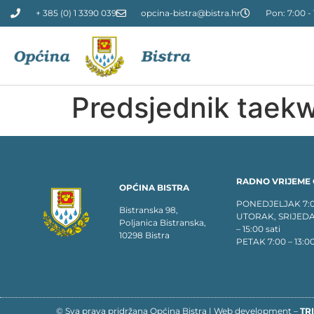
+ 385 (0) 1 3390 039
opcina-bistra@bistra.hr
Pon: 7:00 - 
Predsjednik taekw
RADNO VRIJEME 
OPĆINA BISTRA
PONEDJELJAK 7:00 
Bistranska 98,
UTORAK, SRIJEDA
Poljanica Bistranska,
– 15:00 sati
10298 Bistra
PETAK 7:00 – 13:00
© Sva prava pridržana Općina Bistra | Web development –
TRI