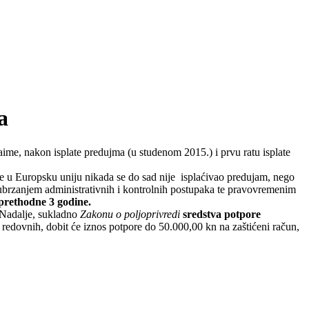
a
Naime, nakon isplate predujma (u studenom 2015.) i prvu ratu isplate
e u Europsku uniju nikada se do sad nije isplaćivao predujam, nego
n, ubrzanjem administrativnih i kontrolnih postupaka te pravovremenim
 prethodne 3 godine.
Nadalje, sukladno
Zakonu o poljoprivredi
sredstva potpore
ed redovnih, dobit će iznos potpore do 50.000,00 kn na zaštićeni račun,