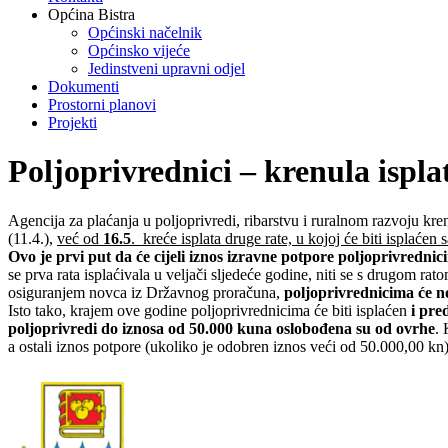
Općina Bistra
Općinski načelnik
Općinsko vijeće
Jedinstveni upravni odjel
Dokumenti
Prostorni planovi
Projekti
Poljoprivrednici – krenula ispla
Agencija za plaćanja u poljoprivredi, ribarstvu i ruralnom razvoju kre
(11.4.),
već od
16.5
. kreće isplata druge rate, u kojoj će biti isplaćen 
Ovo je prvi put da će cijeli iznos izravne potpore poljoprivrednic
se prva rata isplaćivala u veljači sljedeće godine, niti se s drugom r
osiguranjem novca iz Državnog proračuna,
poljoprivrednicima će no
Isto tako, krajem ove godine poljoprivrednicima će biti isplaćen
i pre
poljoprivredi do iznosa od 50.000 kuna oslobođena su od ovrhe
. 
a ostali iznos potpore (ukoliko je odobren iznos veći od 50.000,00 kn) 