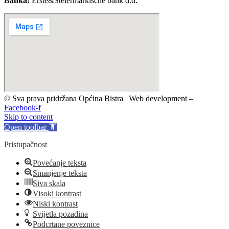
Banka:
Erste&Steiermarkische bank d.d.
© Sva prava pridržana Općina Bistra | Web development –
TRIJER i
Facebook-f
Skip to content
Open toolbar
Pristupačnost
Povećanje teksta
Smanjenje teksta
Siva skala
Visoki kontrast
Niski kontrast
Svijetla pozadina
Podcrtane poveznice