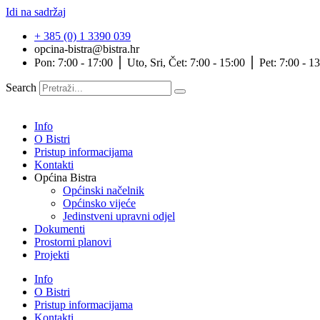
Idi na sadržaj
+ 385 (0) 1 3390 039
opcina-bistra@bistra.hr
Pon: 7:00 - 17:00 ⎪ Uto, Sri, Čet: 7:00 - 15:00 ⎪ Pet: 7:00 - 1
Search
Info
O Bistri
Pristup informacijama
Kontakti
Općina Bistra
Općinski načelnik
Općinsko vijeće
Jedinstveni upravni odjel
Dokumenti
Prostorni planovi
Projekti
Info
O Bistri
Pristup informacijama
Kontakti