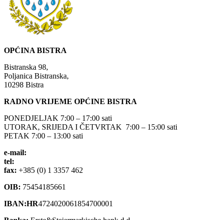
OPĆINA BISTRA
Bistranska 98,
Poljanica Bistranska,
10298 Bistra
RADNO VRIJEME OPĆINE BISTRA
PONEDJELJAK 7:00 – 17:00 sati
UTORAK, SRIJEDA I ČETVRTAK 7:00 – 15:00 sati
PETAK 7:00 – 13:00 sati
e-mail:
opcina-bistra@bistra.hr
tel:
+385 (0) 1 3390 039
fax:
+385 (0) 1 3357 462
OIB:
75454185661
IBAN:HR
4724020061854700001