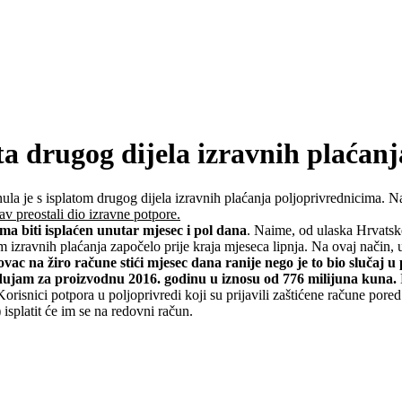
ta drugog dijela izravnih plaćanj
nula je s isplatom drugog dijela izravnih plaćanja poljoprivrednicima. 
sav preostali dio izravne potpore.
ima biti isplaćen unutar mjesec i pol dana
. Naime, od ulaska Hrvatsk
atom izravnih plaćanja započelo prije kraja mjeseca lipnja. Na ovaj nači
vac na žiro račune stići mjesec dana ranije nego je to bio slučaj u
dujam za proizvodnu 2016. godinu u iznosu od 776 milijuna kuna.
Korisnici potpora u poljoprivredi koji su prijavili zaštićene račune por
isplatit će im se na redovni račun.