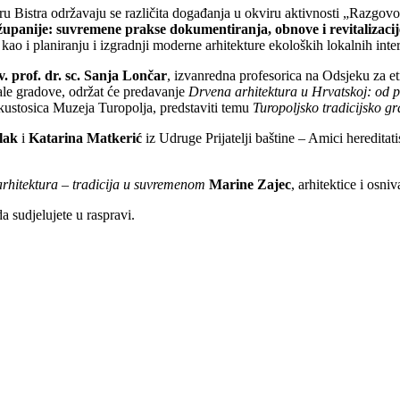
 Bistra održavaju se različita događanja u okviru aktivnosti „Razgovor
županije: suvremene prakse dokumentiranja, obnove i revitalizacij
 kao i planiranju i izgradnji moderne arhitekture ekoloških lokalnih inte
v. prof. dr. sc. Sanja Lončar
, izvanredna profesorica na Odsjeku za et
ale gradove, održat će predavanje
Drvena arhitektura u Hrvatskoj: od 
a kustosica Muzeja Turopolja, predstaviti temu
Turopoljsko tradicijsko gr
lak
i
Katarina Matkerić
iz Udruge Prijatelji baštine – Amici hereditat
rhitektura – tradicija u suvremenom
Marine Zajec
, arhitektice i osni
 sudjelujete u raspravi.