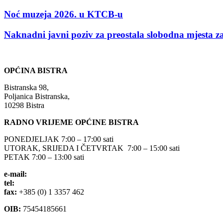
Noć muzeja 2026. u KTCB-u
Naknadni javni poziv za preostala slobodna mjesta za 
OPĆINA BISTRA
Bistranska 98,
Poljanica Bistranska,
10298 Bistra
RADNO VRIJEME OPĆINE BISTRA
PONEDJELJAK 7:00 – 17:00 sati
UTORAK, SRIJEDA I ČETVRTAK 7:00 – 15:00 sati
PETAK 7:00 – 13:00 sati
e-mail:
opcina-bistra@bistra.hr
tel:
+385 (0) 1 3390 039
fax:
+385 (0) 1 3357 462
OIB:
75454185661