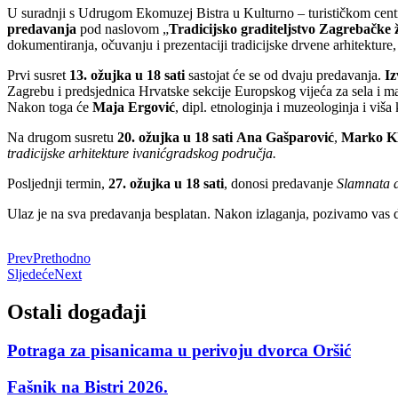
U suradnji s Udrugom Ekomuzej Bistra u Kulturno – turističkom centru
predavanja
pod naslovom „
Tradicijsko graditeljstvo Zagrebačke 
dokumentiranja, očuvanju i prezentaciji tradicijske drvene arhitekture,
Prvi susret
13. ožujka u 18 sati
sastojat će se od dvaju predavanja.
Iz
Zagrebu i predsjednica Hrvatske sekcije Europskog vijeća za sela i m
Nakon toga će
Maja Ergović
, dipl. etnologinja i muzeologinja i viš
Na drugom susretu
20. ožujka u 18 sati
Ana Gašparović
,
Marko K
tradicijske arhitekture ivanićgradskog područja.
Posljednji termin,
27. ožujka u 18 sati
, donosi predavanje
Slamnata a
Ulaz je na sva predavanja besplatan. Nakon izlaganja, pozivamo vas da
Prev
Prethodno
Sljedeće
Next
Ostali događaji
Potraga za pisanicama u perivoju dvorca Oršić
Fašnik na Bistri 2026.