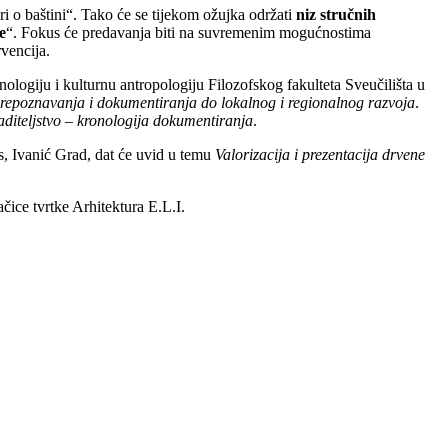
i o baštini“. Tako će se tijekom ožujka održati
niz stručnih
e
“. Fokus će predavanja biti na suvremenim mogućnostima
rvencija.
nologiju i kulturnu antropologiju Filozofskog fakulteta Sveučilišta u
prepoznavanja i dokumentiranja do lokalnog i regionalnog razvoja
.
aditeljstvo – kronologija dokumentiranja
.
is, Ivanić Grad, dat će uvid u temu
Valorizacija i prezentacija drvene
vačice tvrtke Arhitektura E.L.I.