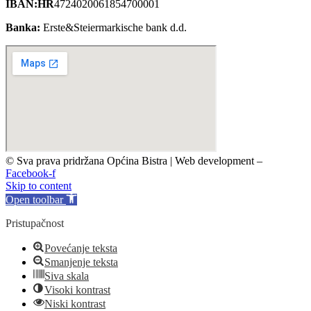
IBAN:HR
4724020061854700001
Banka:
Erste&Steiermarkische bank d.d.
© Sva prava pridržana Općina Bistra | Web development –
TRIJER i
Facebook-f
Skip to content
Open toolbar
Pristupačnost
Povećanje teksta
Smanjenje teksta
Siva skala
Visoki kontrast
Niski kontrast