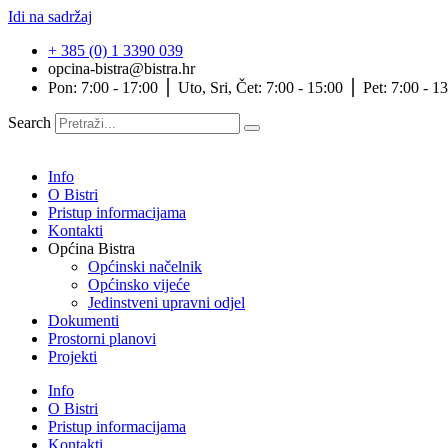
Idi na sadržaj
+ 385 (0) 1 3390 039
opcina-bistra@bistra.hr
Pon: 7:00 - 17:00 ⎪ Uto, Sri, Čet: 7:00 - 15:00 ⎪ Pet: 7:00 - 1
Search
Info
O Bistri
Pristup informacijama
Kontakti
Općina Bistra
Općinski načelnik
Općinsko vijeće
Jedinstveni upravni odjel
Dokumenti
Prostorni planovi
Projekti
Info
O Bistri
Pristup informacijama
Kontakti