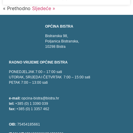
« Prethodno
Sljedeće »
OPĆINA BISTRA
Bistranska 98,
Poljanica Bistranska,
10298 Bistra
RADNO VRIJEME OPĆINE BISTRA
PONEDJELJAK 7:00 – 17:00 sati
UTORAK, SRIJEDA I ČETVRTAK 7:00 – 15:00 sati
PETAK 7:00 – 13:00 sati
e-mail:
opcina-bistra@bistra.hr
tel:
+385 (0) 1 3390 039
fax:
+385 (0) 1 3357 462
OIB:
75454185661