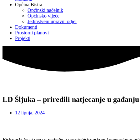
Općina Bistra
Općinski načelnik
Općinsko vijeće
Jedinstveni upravni odjel
Dokumenti
Prostorni planovi
Projekti
LD Šljuka – priredili natjecanje u gađanju
12 lipnja, 2024
Bistranski lovci ove su nedjelje u gornjobistranskom kamenolomu održ