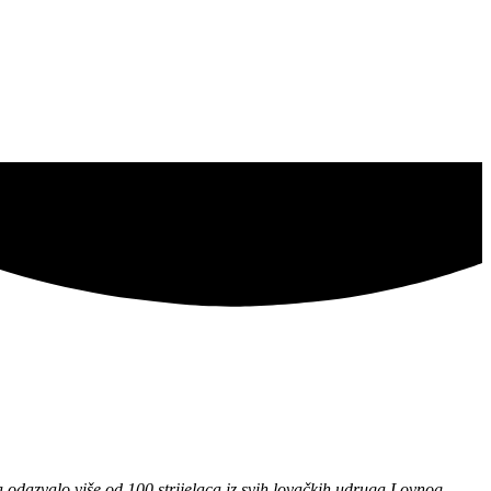
 odazvalo više od 100 strijelaca iz svih lovačkih udruga Lovnog