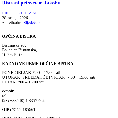
Bistrani pri svetem Jakobu
PROČITAJTE VIŠE...
28. srpnja 2026.
« Prethodno
Sljedeće »
OPĆINA BISTRA
Bistranska 98,
Poljanica Bistranska,
10298 Bistra
RADNO VRIJEME OPĆINE BISTRA
PONEDJELJAK 7:00 – 17:00 sati
UTORAK, SRIJEDA I ČETVRTAK 7:00 – 15:00 sati
PETAK 7:00 – 13:00 sati
e-mail:
opcina-bistra@bistra.hr
tel:
+385 (0) 1 3390 039
fax:
+385 (0) 1 3357 462
OIB:
75454185661