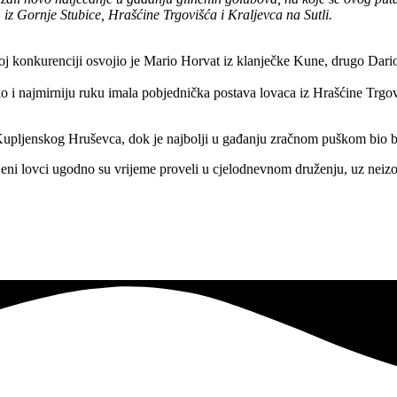
e, iz Gornje Stubice, Hrašćine Trgovišća i Kraljevca na Sutli.
j konkurenciji osvojio je Mario Horvat iz klanječke Kune, drugo Dari
ko i najmirniju ruku imala pobjednička postava lovaca iz Hrašćine Trgoviš
z Kupljenskog Hruševca, dok je najbolji u gađanju zračnom puškom bio b
jeni lovci ugodno su vrijeme proveli u cjelodnevnom druženju, uz neizo