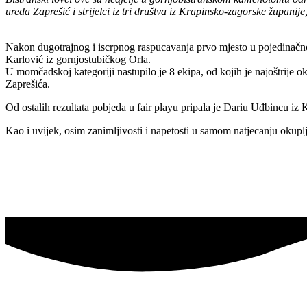
ureda Zaprešić i strijelci iz tri društva iz Krapinsko-zagorske županij
Nakon dugotrajnog i iscrpnog raspucavanja prvo mjesto u pojedinačno
Karlović iz gornjostubičkog Orla.
U momčadskoj kategoriji nastupilo je 8 ekipa, od kojih je najoštrije o
Zaprešića.
Od ostalih rezultata pobjeda u fair playu pripala je Dariu Uđbincu i
Kao i uvijek, osim zanimljivosti i napetosti u samom natjecanju okupl