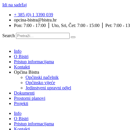
Idi na sadržaj
+ 385 (0) 1 3390 039
opcina-bistra@bistra.hr
Pon: 7:00 - 17:00 ⎪ Uto, Sri, Čet: 7:00 - 15:00 ⎪ Pet: 7:00 - 1
Search
Info
O Bistri
Pristup informacijama
Kontakti
Općina Bistra
Općinski načelnik
Općinsko vijeće
Jedinstveni upravni odjel
Dokumenti
Prostorni planovi
Projekti
Info
O Bistri
Pristup informacijama
Kontakti