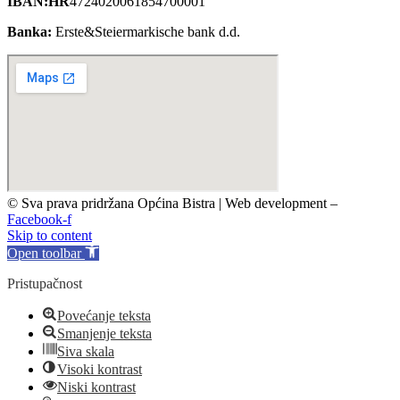
IBAN:HR
4724020061854700001
Banka:
Erste&Steiermarkische bank d.d.
© Sva prava pridržana Općina Bistra | Web development –
TRIJER i
Facebook-f
Skip to content
Open toolbar
Pristupačnost
Povećanje teksta
Smanjenje teksta
Siva skala
Visoki kontrast
Niski kontrast