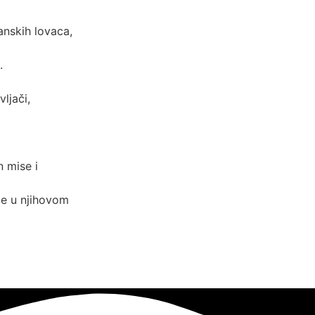
anskih lovaca,
.
ljači,
n mise i
je u njihovom