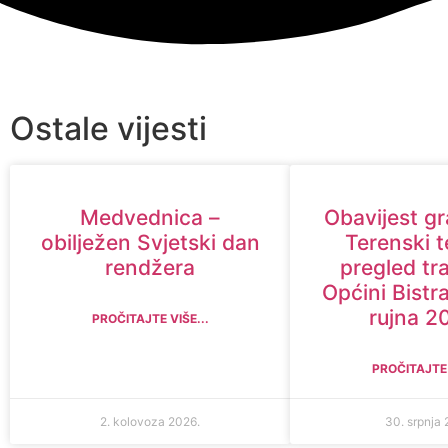
Ostale vijesti
Medvednica –
Obavijest g
obilježen Svjetski dan
Terenski t
rendžera
pregled tr
Općini Bistra 
rujna 2
PROČITAJTE VIŠE...
PROČITAJTE 
2. kolovoza 2026.
30. srpnja 