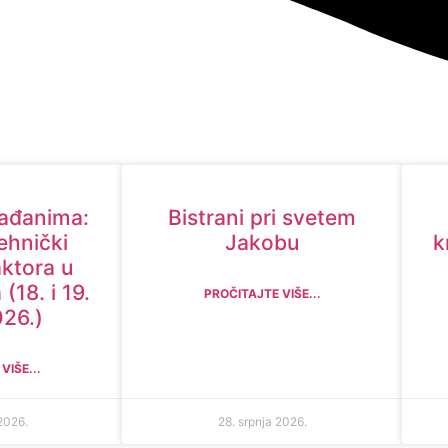
rađanima:
Bistrani pri svetem
ehnički
Jakobu
k
aktora u
(18. i 19.
PROČITAJTE VIŠE...
026.)
VIŠE...
2026.
28. srpnja 2026.