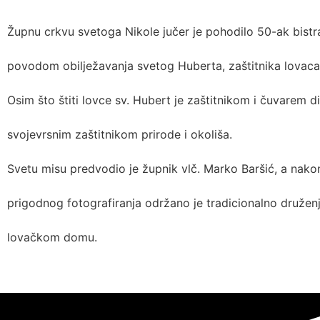
Župnu crkvu svetoga Nikole jučer je pohodilo 50-ak bistr
povodom obilježavanja svetog Huberta, zaštitnika lovaca
Osim što štiti lovce sv. Hubert je zaštitnikom i čuvarem div
svojevrsnim zaštitnikom prirode i okoliša.
Svetu misu predvodio je župnik vlč. Marko Baršić, a nako
prigodnog fotografiranja održano je tradicionalno družen
lovačkom domu.