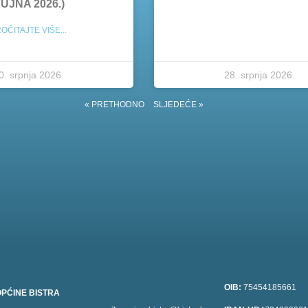
UJNA 2026.)
OČITAJTE VIŠE...
0. srpnja 2026.
28. srpnja 2026.
« PRETHODNO
SLJEDEĆE »
OIB:
75454185661
PĆINE BISTRA