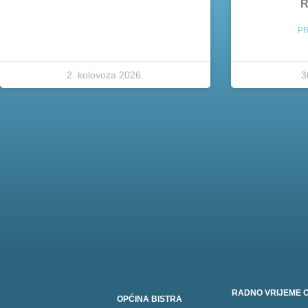
R
PR
2. kolovoza 2026.
3
RADNO VRIJEME O
OPĆINA BISTRA