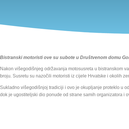
Bistranski motoristi ove su subote u Društvenom domu Gornj
Nakon višegodišnjeg održavanja motosusreta u bistranskom vatro
broju. Susretu su nazočili motoristi iz cijele Hrvatske i okolih z
Sukladno višegodišnjoj tradiciji i ovo je okupljanje proteklo u 
dok je ugostiteljski dio ponude od strane samih organizatora i