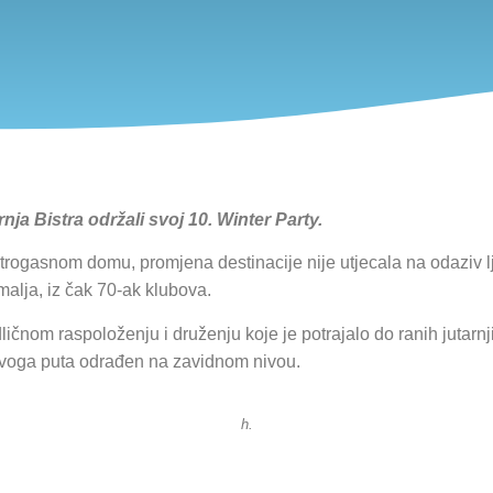
a Bistra održali svoj 10. Winter Party.
gasnom domu, promjena destinacije nije utjecala na odaziv ljub
emalja, iz čak 70-ak klubova.
odličnom raspoloženju i druženju koje je potrajalo do ranih jutar
 ovoga puta odrađen na zavidnom nivou.
h.