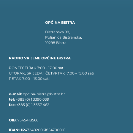
OPĆINA BISTRA
Bistranska 98,
Poljanica Bistranska,
10298 Bistra
RADNO VRIJEME OPĆINE BISTRA
PONEDJELJAK 7:00 – 17:00 sati
UTORAK, SRIJEDA I ČETVRTAK 7:00 – 15:00 sati
PETAK 7:00 – 13:00 sati
e-mail:
opcina-bistra@bistra.hr
tel:
+385 (0) 1 3390 039
fax:
+385 (0) 1 3357 462
OIB:
75454185661
IBAN:HR
4724020061854700001