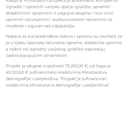
Kapljica. Provedbom projekta je predviđeno kompletno
izgraditi i opremiti vanjsko dječje igralište, opremiti
didaktilnom opremom 4 odgojne skupine i novi vrtić
opremiti računalnom i audiovizulanom opremom za
moderan i siguran rad odgajatelja.
Nabave za sve predviđene radove i opremu su završeni, te
je u tijeku isporuka računalne opreme, didaktilne opreme,
a radovi na izgradnji vanjskog igrališta napreduju
zadovoljavajućom dinamikom.
Projekt je ukupne vrijednosti 75.201,00 €, od čega je
45.120,60 € sufinancirano sredstvima Ministarstva
demografije i useljeništva. ”Projekt je sufinanciran
sredstvima Ministarstva demografije i useljeništva”.