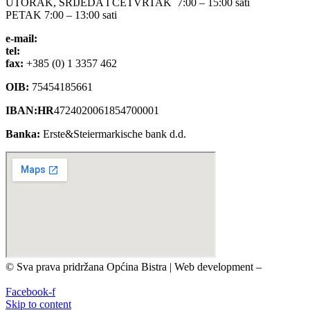
UTORAK, SRIJEDA I ČETVRTAK 7:00 – 15:00 sati
PETAK 7:00 – 13:00 sati
e-mail:
opcina-bistra@bistra.hr
tel:
+385 (0) 1 3390 039
fax:
+385 (0) 1 3357 462
OIB:
75454185661
IBAN:HR
4724020061854700001
Banka:
Erste&Steiermarkische bank d.d.
© Sva prava pridržana Općina Bistra | Web development –
TRIJER integrirane online komunikacije
Facebook-f
Skip to content