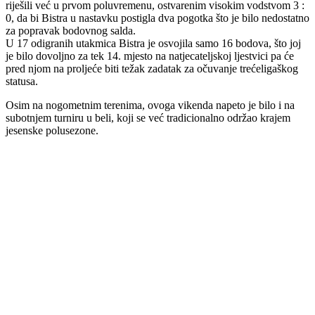
riješili već u prvom poluvremenu, ostvarenim visokim vodstvom 3 :
0, da bi Bistra u nastavku postigla dva pogotka što je bilo nedostatno
za popravak bodovnog salda.
U 17 odigranih utakmica Bistra je osvojila samo 16 bodova, što joj
je bilo dovoljno za tek 14. mjesto na natjecateljskoj ljestvici pa će
pred njom na proljeće biti težak zadatak za očuvanje trećeligaškog
statusa.
Osim na nogometnim terenima, ovoga vikenda napeto je bilo i na
subotnjem turniru u beli, koji se već tradicionalno održao krajem
jesenske polusezone.