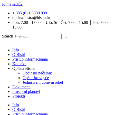
Idi na sadržaj
+ 385 (0) 1 3390 039
opcina-bistra@bistra.hr
Pon: 7:00 - 17:00 ⎪ Uto, Sri, Čet: 7:00 - 15:00 ⎪ Pet: 7:00 -
13:00
Search
Info
O Bistri
Pristup informacijama
Kontakti
Općina Bistra
Općinski načelnik
Općinsko vijeće
Jedinstveni upravni odjel
Dokumenti
Prostorni planovi
Projekti
Info
O Bistri
Pristup informacijama