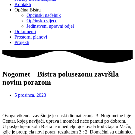
Kontakti
Općina Bistra
Općinski načelnik
Općinsko vijeće
Jedinstveni upravni odjel
Dokumenti
Prostorni planovi
Projekti
Nogomet – Bistra polusezonu završila
novim porazom
5 prosinca, 2023
Ovoga vikenda završio je jesenski dio natjecanja 3. Nogometne lige
Centar, kojeg navijači, uprava i momčad neće pamtiti po dobrom.
U posljednjem kolu Bistra je u nedjelju gostovala kod Gaja u Maču,
gdje je pretrpjela novi poraz, rezultatom 3 : 2. Domaćini su utakmicu