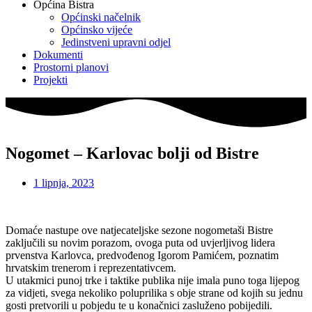
Općina Bistra
Općinski načelnik
Općinsko vijeće
Jedinstveni upravni odjel
Dokumenti
Prostorni planovi
Projekti
Nogomet – Karlovac bolji od Bistre
1 lipnja, 2023
Domaće nastupe ove natjecateljske sezone nogometaši Bistre
zaključili su novim porazom, ovoga puta od uvjerljivog lidera
prvenstva Karlovca, predvođenog Igorom Pamićem, poznatim
hrvatskim trenerom i reprezentativcem.
U utakmici punoj trke i taktike publika nije imala puno toga lijepog
za vidjeti, svega nekoliko poluprilika s obje strane od kojih su jednu
gosti pretvorili u pobjedu te u konačnici zasluženo pobijedili.