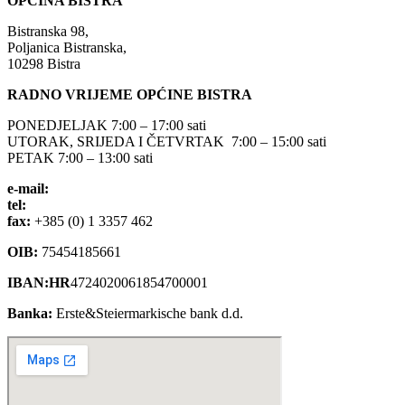
OPĆINA BISTRA
Bistranska 98,
Poljanica Bistranska,
10298 Bistra
RADNO VRIJEME OPĆINE BISTRA
PONEDJELJAK 7:00 – 17:00 sati
UTORAK, SRIJEDA I ČETVRTAK 7:00 – 15:00 sati
PETAK 7:00 – 13:00 sati
e-mail:
opcina-bistra@bistra.hr
tel:
+385 (0) 1 3390 039
fax:
+385 (0) 1 3357 462
OIB:
75454185661
IBAN:HR
4724020061854700001
Banka:
Erste&Steiermarkische bank d.d.