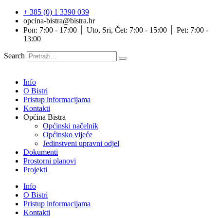
Idi
+ 385 (0) 1 3390 039
na
opcina-bistra@bistra.hr
sadržaj
Pon: 7:00 - 17:00 ⎪ Uto, Sri, Čet: 7:00 - 15:00 ⎪ Pet: 7:00 -
13:00
Search
Info
O Bistri
Pristup informacijama
Kontakti
Općina Bistra
Općinski načelnik
Općinsko vijeće
Jedinstveni upravni odjel
Dokumenti
Prostorni planovi
Projekti
Info
O Bistri
Pristup informacijama
Kontakti