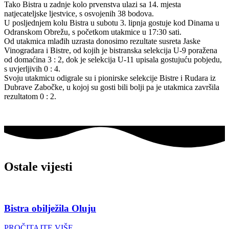
Tako Bistra u zadnje kolo prvenstva ulazi sa 14. mjesta
natjecateljske ljestvice, s osvojenih 38 bodova.
U posljednjem kolu Bistra u subotu 3. lipnja gostuje kod Dinama u
Odranskom Obrežu, s početkom utakmice u 17:30 sati.
Od utakmica mlađih uzrasta donosimo rezultate susreta Jaske
Vinogradara i Bistre, od kojih je bistranska selekcija U-9 poražena
od domaćina 3 : 2, dok je selekcija U-11 upisala gostujuću pobjedu,
s uvjerljivih 0 : 4.
Svoju utakmicu odigrale su i pionirske selekcije Bistre i Rudara iz
Dubrave Zabočke, u kojoj su gosti bili bolji pa je utakmica završila
rezultatom 0 : 2.
Ostale vijesti
Bistra obilježila Oluju
PROČITAJTE VIŠE...