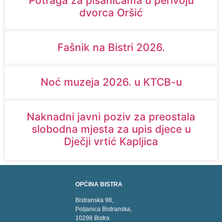
Potraga za pisanicama u perivoju
dvorca Oršić
Fašnik na Bistri 2026.
Noć muzeja 2026. u KTCB-u
Naknadni javni poziv za preostala
slobodna mjesta za upis djece u
Dječji vrtić Kapljica
OPĆINA BISTRA
Bistranska 98,
Poljanica Bistranska,
10298 Bistra