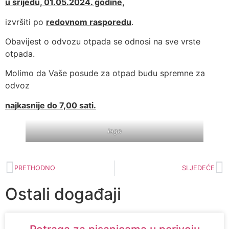
u srijedu, 01.05.2024. godine,
izvršiti po
redovnom rasporedu
.
Obavijest o odvozu otpada se odnosi na sve vrste
otpada.
Molimo da Vaše posude za otpad budu spremne za
odvoz
najkasnije do 7,00 sati.
logo
PRETHODNO
SLJEDEĆE
Ostali događaji