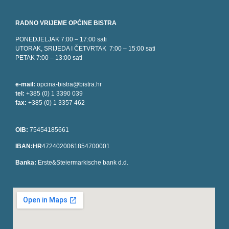
RADNO VRIJEME OPĆINE BISTRA
PONEDJELJAK 7:00 – 17:00 sati
UTORAK, SRIJEDA I ČETVRTAK 7:00 – 15:00 sati
PETAK 7:00 – 13:00 sati
e-mail:
opcina-bistra@bistra.hr
tel:
+385 (0) 1 3390 039
fax:
+385 (0) 1 3357 462
OIB:
75454185661
IBAN:HR
4724020061854700001
Banka:
Erste&Steiermarkische bank d.d.