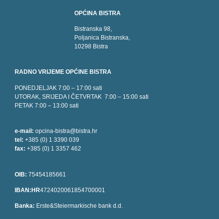
OPĆINA BISTRA
Bistranska 98,
Poljanica Bistranska,
10298 Bistra
RADNO VRIJEME OPĆINE BISTRA
PONEDJELJAK 7:00 – 17:00 sati
UTORAK, SRIJEDA I ČETVRTAK 7:00 – 15:00 sati
PETAK 7:00 – 13:00 sati
e-mail:
opcina-bistra@bistra.hr
tel:
+385 (0) 1 3390 039
fax:
+385 (0) 1 3357 462
OIB:
75454185661
IBAN:HR
4724020061854700001
Banka:
Erste&Steiermarkische bank d.d.