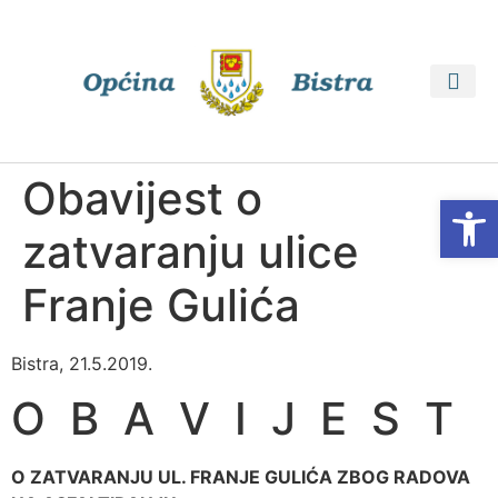
PRISTUP 
PROSTORNI PLA
Obavijest o
Open
zatvaranju ulice
Franje Gulića
Bistra, 21.5.2019.
O B A V I J E S T
O ZATVARANJU UL. FRANJE GULIĆA
ZBOG RADOVA