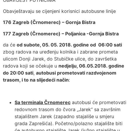
Obavještavaju se cijenjeni korisnici autobusne linije
176 Zagreb (Črnomerec) – Gornja Bistra
177 Zagreb (Črnomerec) – Poljanica -Gornja Bistra
da će
od subote, 05. 05. 2018. godine od 06:00 sati
zbog radova na uređenju kolnika i zabrane prometa
ulicom Donji Jarek, do Stubičke ulice, do završetka
radova koji se očekuje u
nedjelju, 06.05.2018. godine
do 20:00 sati
,
autobusi prometovati razdvojenom
trasom, i to na slijedeći način
:
Sa terminala Črnomerec
autobusi će prometovati
redovnom trasom do čvora „Jarek“ sa završnim
stajalištem Jarek (zapadno stajališe u smjeru
grada Zaprešića). Početno/polazno stajalište biti
će autobusno stajalište Jarek (južno stajalište u