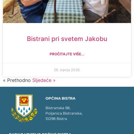
Bistrani pri svetem Jakobu
PROČITAJTE VIŠE...
28. srpnja 2026.
« Prethodno
Sljedeće »
OPĆINA BISTRA
Bistranska 98,
Poljanica Bistranska,
10298 Bistra