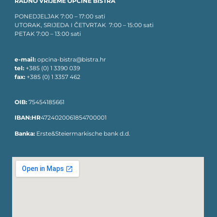
RADNO VRIJEME OPĆINE BISTRA
PONEDJELJAK 7:00 – 17:00 sati
UTORAK, SRIJEDA I ČETVRTAK 7:00 – 15:00 sati
PETAK 7:00 – 13:00 sati
e-mail:
opcina-bistra@bistra.hr
tel:
+385 (0) 1 3390 039
fax:
+385 (0) 1 3357 462
OIB:
75454185661
IBAN:HR
4724020061854700001
Banka:
Erste&Steiermarkische bank d.d.