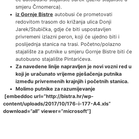
smjeru Črnomerca).
iz Gornje Bistre
autobusi će prometovati
redovitom trasom do križanja ulica Donji
Jarek/Stubička, gdje će biti uspostavljen
privremeni izlazni peron, koji će ujedno biti i
poslijednja stanica na trasi. Početno/polazno
stajalište za putnike u smjeru Gornje Bistre biti će
autobusno stajalište Pintarićeva.
Za navedene linije napravljen je novi vozni red u
koji je uračunato vrijeme pješačenja putnika
između privremenih krajnjih i početnih stanica.
Molimo putnike za razumijevanje
[embeddoc url=”http://bistra.hr/wp-
content/uploads/2017/10/176-i-177-A4.xls”
download=”all” viewer=”microsoft”]