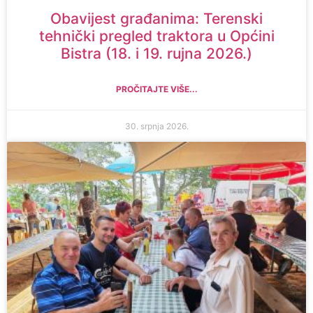
Obavijest građanima: Terenski
tehnički pregled traktora u Općini
Bistra (18. i 19. rujna 2026.)
PROČITAJTE VIŠE...
30. srpnja 2026.