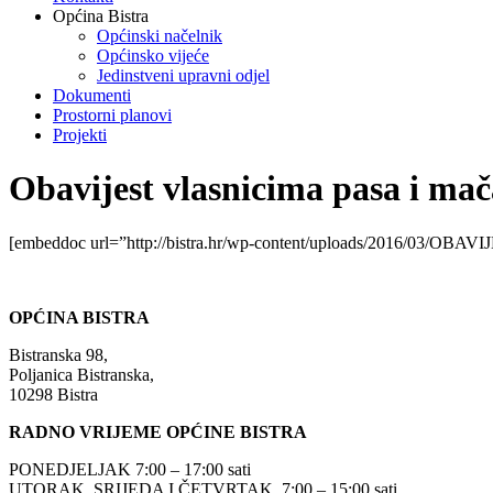
Općina Bistra
Općinski načelnik
Općinsko vijeće
Jedinstveni upravni odjel
Dokumenti
Prostorni planovi
Projekti
Obavijest vlasnicima pasa i ma
[embeddoc url=”http://bistra.hr/wp-content/uploads/2016/03/OBAVI
OPĆINA BISTRA
Bistranska 98,
Poljanica Bistranska,
10298 Bistra
RADNO VRIJEME OPĆINE BISTRA
PONEDJELJAK 7:00 – 17:00 sati
UTORAK, SRIJEDA I ČETVRTAK 7:00 – 15:00 sati