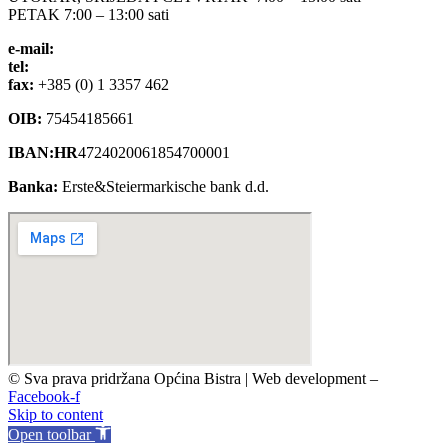
PETAK 7:00 – 13:00 sati
e-mail:
opcina-bistra@bistra.hr
tel:
+385 (0) 1 3390 039
fax:
+385 (0) 1 3357 462
OIB:
75454185661
IBAN:HR
4724020061854700001
Banka:
Erste&Steiermarkische bank d.d.
© Sva prava pridržana Općina Bistra | Web development –
TRIJER i
Facebook-f
Skip to content
Open toolbar