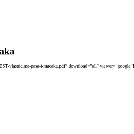
čaka
JEST-vlasnicima-pasa-i-macaka.pdf” download=”all” viewer=”google”]