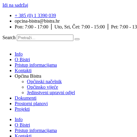
Idi na sadržaj
+ 385 (0) 1 3390 039
opcina-bistra@bistra.hr
Pon: 7:00 - 17:00 ⎪ Uto, Sri, Čet: 7:00 - 15:00 ⎪ Pet: 7:00 - 1
Search
Info
O Bistri
Pristup informacijama
Kontakti
Općina Bistra
Općinski načelnik
Općinsko vijeće
Jedinstveni upravni odjel
Dokumenti
Prostorni planovi
Projekti
Info
O Bistri
Pristup informacijama
Kontakti