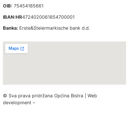
OIB:
75454185661
IBAN:HR
4724020061854700001
Banka:
Erste&Steiermarkische bank d.d.
© Sva prava pridržana Općina Bistra | Web
development –
TRIJER integrirane online komunikacije