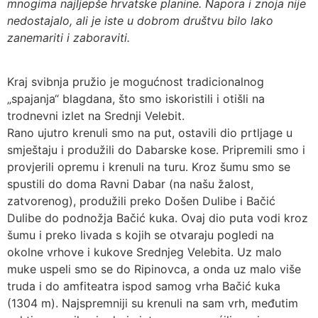
mnogima najljepše hrvatske planine. Napora i znoja nije
nedostajalo, ali je iste u dobrom društvu bilo lako
zanemariti i zaboraviti.
Kraj svibnja pružio je mogućnost tradicionalnog
„spajanja“ blagdana, što smo iskoristili i otišli na
trodnevni izlet na Srednji Velebit.
Rano ujutro krenuli smo na put, ostavili dio prtljage u
smještaju i produžili do Dabarske kose. Pripremili smo i
provjerili opremu i krenuli na turu. Kroz šumu smo se
spustili do doma Ravni Dabar (na našu žalost,
zatvorenog), produžili preko Došen Dulibe i Bačić
Dulibe do podnožja Bačić kuka. Ovaj dio puta vodi kroz
šumu i preko livada s kojih se otvaraju pogledi na
okolne vrhove i kukove Srednjeg Velebita. Uz malo
muke uspeli smo se do Ripinovca, a onda uz malo više
truda i do amfiteatra ispod samog vrha Bačić kuka
(1304 m). Najspremniji su krenuli na sam vrh, međutim