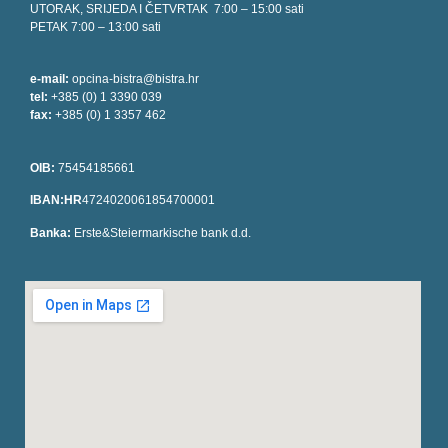
UTORAK, SRIJEDA I ČETVRTAK 7:00 – 15:00 sati
PETAK 7:00 – 13:00 sati
e-mail:
opcina-bistra@bistra.hr
tel:
+385 (0) 1 3390 039
fax:
+385 (0) 1 3357 462
OIB:
75454185661
IBAN:HR
4724020061854700001
Banka:
Erste&Steiermarkische bank d.d.