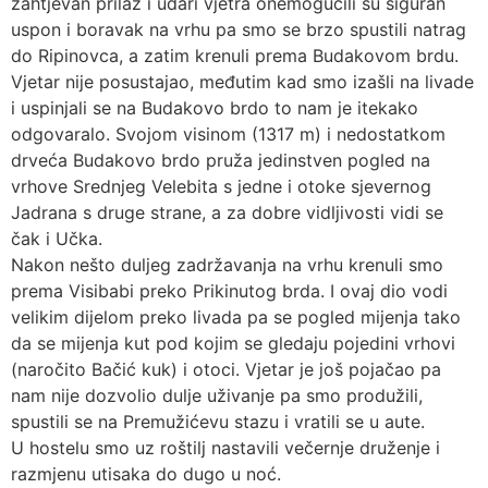
zahtjevan prilaz i udari vjetra onemogućili su siguran
uspon i boravak na vrhu pa smo se brzo spustili natrag
do Ripinovca, a zatim krenuli prema Budakovom brdu.
Vjetar nije posustajao, međutim kad smo izašli na livade
i uspinjali se na Budakovo brdo to nam je itekako
odgovaralo. Svojom visinom (1317 m) i nedostatkom
drveća Budakovo brdo pruža jedinstven pogled na
vrhove Srednjeg Velebita s jedne i otoke sjevernog
Jadrana s druge strane, a za dobre vidljivosti vidi se
čak i Učka.
Nakon nešto duljeg zadržavanja na vrhu krenuli smo
prema Visibabi preko Prikinutog brda. I ovaj dio vodi
velikim dijelom preko livada pa se pogled mijenja tako
da se mijenja kut pod kojim se gledaju pojedini vrhovi
(naročito Bačić kuk) i otoci. Vjetar je još pojačao pa
nam nije dozvolio dulje uživanje pa smo produžili,
spustili se na Premužićevu stazu i vratili se u aute.
U hostelu smo uz roštilj nastavili večernje druženje i
razmjenu utisaka do dugo u noć.