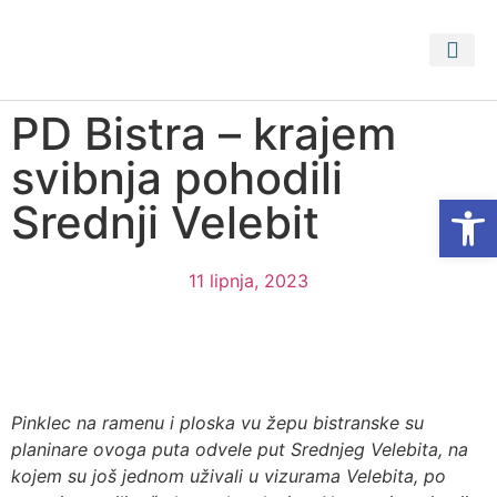
PRISTUP 
PROSTORNI PLA
PD Bistra – krajem
svibnja pohodili
Open
Srednji Velebit
11 lipnja, 2023
Pinklec na ramenu i ploska vu žepu bistranske su
planinare ovoga puta odvele put Srednjeg Velebita, na
kojem su još jednom uživali u vizurama Velebita, po