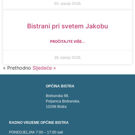
30. srpnja 2026.
Bistrani pri svetem Jakobu
PROČITAJTE VIŠE...
28. srpnja 2026.
« Prethodno
Sljedeće »
OPĆINA BISTRA
Bistranska 98,
Poljanica Bistranska,
10298 Bistra
RADNO VRIJEME OPĆINE BISTRA
PONEDJELJAK 7:00 – 17:00 sati