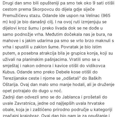
Drugi dan smo bili opušteniji pa smo tek oko 9 sati otišli
cestom prema Skorpovcu do dijela gdje siječe
Premužićevu stazu. Odande ide uspon na Velinac (965
m) koji je bio današnji cilj. I na ovoj ruti izmjenjuju se
dijelovi kroz šumu i preko livada dok se ne dođe u
samo podnožje vrha. Međutim dočekala nas je bura, na
mahove i s jakim udarima pa smo se vrlo brzo maknuli s
vrha i spustili u zaklon šume. Povratak je bio istim
putem, a posebna atrakcija bila je grupica konja, koji su
uživali na planinskim pašnjacima. Vratili smo se u
smještaj i nakon odmora i kavice otišli do vidikovca
Kubus. Odande smo preko Debele kose otišli do
Terezijanske ceste i njome se „odšetali“ do Baških
Oštarija. Ovaj dan malo smo manje hodali, ali je druženje
opet potrajalo do dugo u noć.
Zadnji dan odvezli smo se do Jablanca i prošetali do
uvale Zavratnica, jedne od najljepših uvala hrvatske
obale, koja je i zaštićeno prirodno područje u kategoriji
značajni krajobraz. Ovaj dan bio nam je za opuštanje i