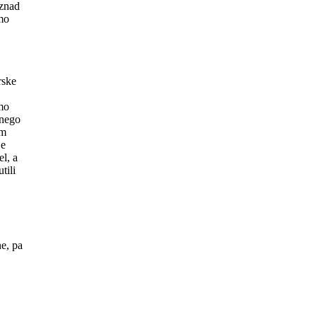
iznad
mo
rske
smo
 nego
em
je
l, a
tili
ne, pa