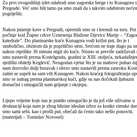
Za prvi ovogodišnji izlet odabrali smo zagorske brege i to Kunagoru 
Pregrade. Već smo bili tamo pa smo znali da s takvim odabirom neće
pogriješiti.
Nakon jutarnje kave u Pregradi, opremili smo se i krenuli na turu. Put
počinje kod Župne crkve Uznesenja Blažene Djevice Marije – “Zago
katedrale”. Do planinarske kuće Kunagora vodi križni put, što je i
simbolično, obzirom da je poprilično strm. Srećom ne traje dugo pa 
nakon otprilike 30 minuta stigli do kuće. Nismo se previše zadržavali
smo nastavili prema Kostelgradu, gradini iz XIII. stoljeća, nekadašnj
sjedištu obitelji Keglević. Neugodan vjetar što je na mahove puhao ni
nam dozvolio dulji boravak i ubrzo smo nastavili prema zaseoku Koste
zatim se uspeli na sam vrh Kunagore. Nakon kraćeg fotografiranja upu
smo se natrag prema planinarskoj kući, gdje su nas dočekali ljubazni
domaćini i omogućili nam grijanje i okrjepu.
Lijepo vrijeme koje nas je pratilo omogućilo je da još više uživamo u
destinaciji koja nam je zbog blizine idealan izbor za kratke zimske da
smo sami sebi, kao i prošli put, obećali da ćemo tako nešto ponoviti.
(materijali – Tomislav Novosel)