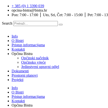
Idi
+ 385 (0) 1 3390 039
na
opcina-bistra@bistra.hr
sadržaj
Pon: 7:00 - 17:00 ⎪ Uto, Sri, Čet: 7:00 - 15:00 ⎪ Pet: 7:00 - 1
Search
Info
O Bistri
Pristup informacijama
Kontakti
Općina Bistra
Općinski načelnik
Općinsko vijeće
Jedinstveni upravni odjel
Dokumenti
Prostorni planovi
Projekti
Info
O Bistri
Pristup informacijama
Kontakti
Općina Bistra