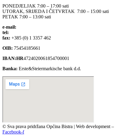
PONEDJELJAK 7:00 – 17:00 sati
UTORAK, SRIJEDA I ČETVRTAK 7:00 – 15:00 sati
PETAK 7:00 – 13:00 sati
e-mail:
opcina-bistra@bistra.hr
tel:
+385 (0) 1 3390 039
fax:
+385 (0) 1 3357 462
OIB:
75454185661
IBAN:HR
4724020061854700001
Banka:
Erste&Steiermarkische bank d.d.
© Sva prava pridržana Općina Bistra | Web development –
TRIJER i
Facebook-f