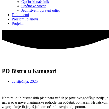
Općinski načelnik
Općinsko vijeće
Jedinstveni upravni odjel
Dokumenti
Prostorni planovi
Projekti
PD Bistra u Kunagori
22 siječnja, 2025
Nemirni duh bistranskih planinara već ih je prve ovogodišnje nedjelje
natjerao u nove planinarske pohode, za početak po našem Hrvatskom
zagorju koje ih je još jednom očaralo svojom ljepotom.