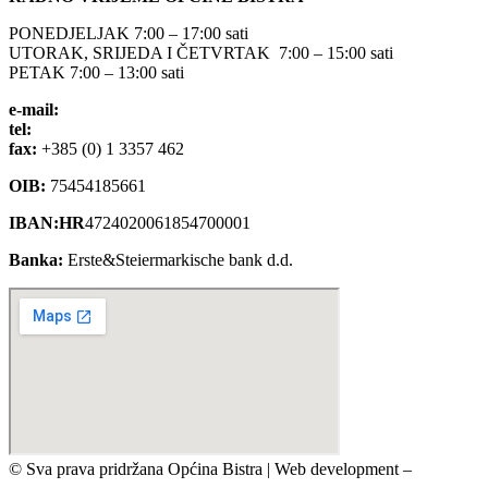
PONEDJELJAK 7:00 – 17:00 sati
UTORAK, SRIJEDA I ČETVRTAK 7:00 – 15:00 sati
PETAK 7:00 – 13:00 sati
e-mail:
opcina-bistra@bistra.hr
tel:
+385 (0) 1 3390 039
fax:
+385 (0) 1 3357 462
OIB:
75454185661
IBAN:HR
4724020061854700001
Banka:
Erste&Steiermarkische bank d.d.
© Sva prava pridržana Općina Bistra | Web development –