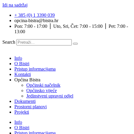
Idi na sadržaj
+ 385 (0) 1 3390 039
opcina-bistra@bistra.hr
Pon: 7:00 - 17:00 ⎪ Uto, Sri, Čet: 7:00 - 15:00 ⎪ Pet: 7:00 -
13:00
Search
Info
O Bistri
Pristup informacijama
Kontakti
Općina Bistra
Općinski načelnik
Općinsko vijeće
Jedinstveni upravni odjel
Dokumenti
Prostorni planovi
Projekti
Info
O Bistri
Pristup informacijama