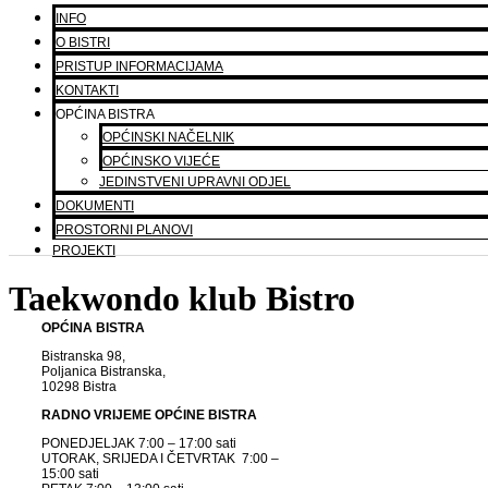
INFO
O BISTRI
PRISTUP INFORMACIJAMA
KONTAKTI
OPĆINA BISTRA
OPĆINSKI NAČELNIK
OPĆINSKO VIJEĆE
JEDINSTVENI UPRAVNI ODJEL
DOKUMENTI
PROSTORNI PLANOVI
PROJEKTI
Taekwondo klub Bistro
OPĆINA BISTRA
Bistranska 98,
Poljanica Bistranska,
10298 Bistra
RADNO VRIJEME OPĆINE BISTRA
PONEDJELJAK 7:00 – 17:00 sati
UTORAK, SRIJEDA I ČETVRTAK 7:00 –
15:00 sati