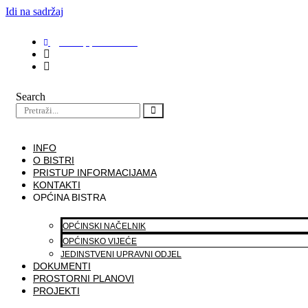
Idi na sadržaj
+ 385 (0) 1 3390 039
opcina-bistra@bistra.hr
Pon: 7:00 - 17:00 ⎪ Uto, Sri, Čet: 7:00 - 15:00 ⎪ Pet: 7:00 - 13:00
Search
INFO
O BISTRI
PRISTUP INFORMACIJAMA
KONTAKTI
OPĆINA BISTRA
OPĆINSKI NAČELNIK
OPĆINSKO VIJEĆE
JEDINSTVENI UPRAVNI ODJEL
DOKUMENTI
PROSTORNI PLANOVI
PROJEKTI