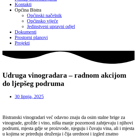
Kontakti
Općina Bistra
Općinski načelnik
Općinsko vijeće
Jedinstveni upravni odjel
Dokumenti
Prostorni planovi
Projekti
Udruga vinogradara – radnom akcijom
do ljepšeg podruma
30 lipnja, 2025
Bistranski vinogradari već odavno znaju da osim stalne brige za
vinograde, grožđe i vino, ništa manje pozornosti zahtjevaju i njihovi
podrumi, mjesta gdje se proizvode, njeguju i čuvaju vina, ali i mjesta
u kojima se priređuju druženja i čija urednost i izgled znatno