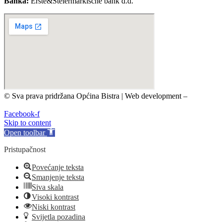
Banka:
Erste&Steiermarkische bank d.d.
© Sva prava pridržana Općina Bistra | Web development –
TRIJER integrirane online komunikacije
Facebook-f
Skip to content
Open toolbar
Pristupačnost
Povećanje teksta
Smanjenje teksta
Siva skala
Visoki kontrast
Niski kontrast
Svijetla pozadina