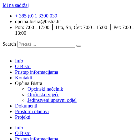
Idi na sadržaj
+ 385 (0) 1 3390 039
opcina-bistra@bistra.hr
Pon: 7:00 - 17:00 ⎪ Uto, Sri, Čet: 7:00 - 15:00 ⎪ Pet: 7:00 -
13:00
Search
Info
O Bistri
Pristup informacijama
Kontakti
Općina Bistra
Općinski načelnik
Općinsko vijeće
Jedinstveni upravni odjel
Dokumenti
Prostorni planovi
Projekti
Info
O Bistri
Pristup informacijama