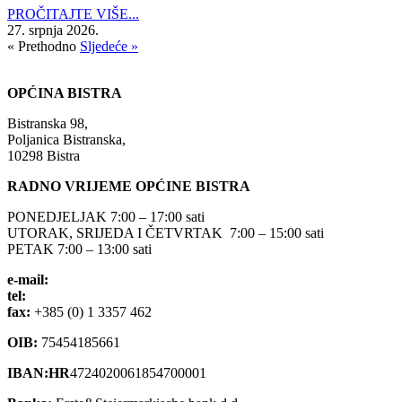
PROČITAJTE VIŠE...
27. srpnja 2026.
« Prethodno
Sljedeće »
OPĆINA BISTRA
Bistranska 98,
Poljanica Bistranska,
10298 Bistra
RADNO VRIJEME OPĆINE BISTRA
PONEDJELJAK 7:00 – 17:00 sati
UTORAK, SRIJEDA I ČETVRTAK 7:00 – 15:00 sati
PETAK 7:00 – 13:00 sati
e-mail:
opcina-bistra@bistra.hr
tel:
+385 (0) 1 3390 039
fax:
+385 (0) 1 3357 462
OIB:
75454185661
IBAN:HR
4724020061854700001