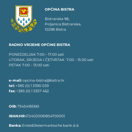
OPĆINA BISTRA
Bistranska 98,
Poljanica Bistranska,
10298 Bistra
RADNO VRIJEME OPĆINE BISTRA
PONEDJELJAK 7:00 – 17:00 sati
UTORAK, SRIJEDA I ČETVRTAK 7:00 – 15:00 sati
PETAK 7:00 – 13:00 sati
e-mail:
opcina-bistra@bistra.hr
tel:
+385 (0) 1 3390 039
fax:
+385 (0) 1 3357 462
OIB:
75454185661
IBAN:HR
4724020061854700001
Banka:
Erste&Steiermarkische bank d.d.