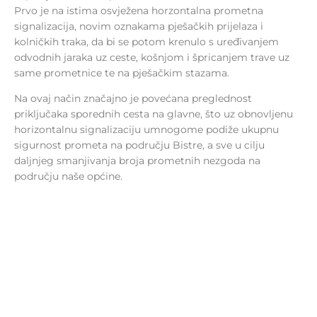
Prvo je na istima osvježena horzontalna prometna
signalizacija, novim oznakama pješačkih prijelaza i
kolničkih traka, da bi se potom krenulo s uređivanjem
odvodnih jaraka uz ceste, košnjom i špricanjem trave uz
same prometnice te na pješačkim stazama.
Na ovaj način značajno je povećana preglednost
priključaka sporednih cesta na glavne, što uz obnovljenu
horizontalnu signalizaciju umnogome podiže ukupnu
sigurnost prometa na području Bistre, a sve u cilju
daljnjeg smanjivanja broja prometnih nezgoda na
području naše općine.