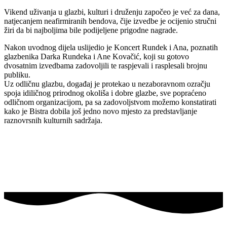
Vikend uživanja u glazbi, kulturi i druženju započeo je već za dana,
natjecanjem neafirmiranih bendova, čije izvedbe je ocijenio stručni
žiri da bi najboljima bile podijeljene prigodne nagrade.
Nakon uvodnog dijela uslijedio je Koncert Rundek i Ana, poznatih
glazbenika Darka Rundeka i Ane Kovačić, koji su gotovo
dvosatnim izvedbama zadovoljili te raspjevali i rasplesali brojnu
publiku.
Uz odličnu glazbu, događaj je protekao u nezaboravnom ozračju
spoja idiličnog prirodnog okoliša i dobre glazbe, sve popraćeno
odličnom organizacijom, pa sa zadovoljstvom možemo konstatirati
kako je Bistra dobila još jedno novo mjesto za predstavljanje
raznovrsnih kulturnih sadržaja.