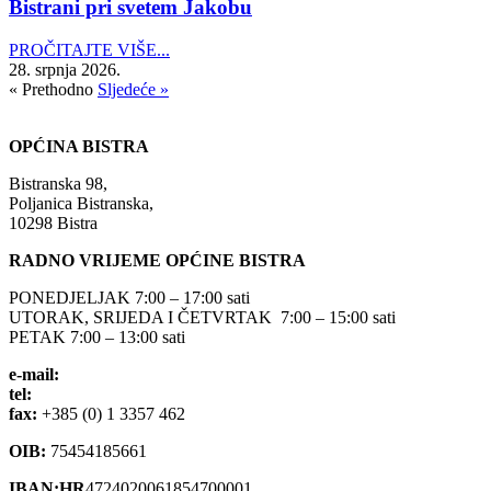
Bistrani pri svetem Jakobu
PROČITAJTE VIŠE...
28. srpnja 2026.
« Prethodno
Sljedeće »
OPĆINA BISTRA
Bistranska 98,
Poljanica Bistranska,
10298 Bistra
RADNO VRIJEME OPĆINE BISTRA
PONEDJELJAK 7:00 – 17:00 sati
UTORAK, SRIJEDA I ČETVRTAK 7:00 – 15:00 sati
PETAK 7:00 – 13:00 sati
e-mail:
opcina-bistra@bistra.hr
tel:
+385 (0) 1 3390 039
fax:
+385 (0) 1 3357 462
OIB:
75454185661
IBAN:HR
4724020061854700001