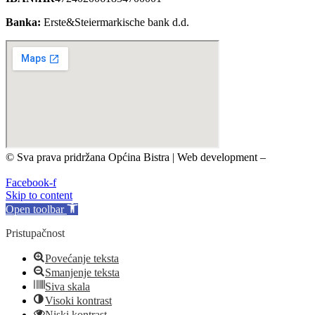
Banka:
Erste&Steiermarkische bank d.d.
© Sva prava pridržana Općina Bistra | Web development –
TRIJER integrirane online komunikacije
Facebook-f
Skip to content
Open toolbar
Pristupačnost
Povećanje teksta
Smanjenje teksta
Siva skala
Visoki kontrast
Niski kontrast