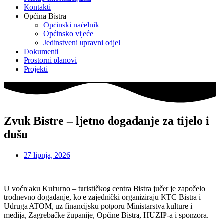
Kontakti
Općina Bistra
Općinski načelnik
Općinsko vijeće
Jedinstveni upravni odjel
Dokumenti
Prostorni planovi
Projekti
Zvuk Bistre – ljetno događanje za tijelo i
dušu
27 lipnja, 2026
U voćnjaku Kulturno – turističkog centra Bistra jučer je započelo
trodnevno događanje, koje zajednički organiziraju KTC Bistra i
Udruga ATOM, uz financijsku potporu Ministarstva kulture i
medija, Zagrebačke županije, Općine Bistra, HUZIP-a i sponzora.