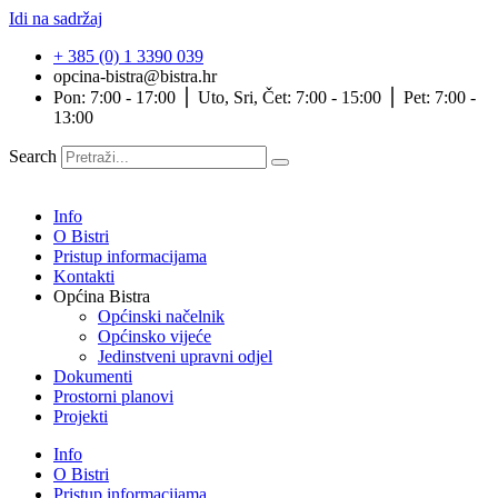
Idi na sadržaj
+ 385 (0) 1 3390 039
opcina-bistra@bistra.hr
Pon: 7:00 - 17:00 ⎪ Uto, Sri, Čet: 7:00 - 15:00 ⎪ Pet: 7:00 -
13:00
Search
Info
O Bistri
Pristup informacijama
Kontakti
Općina Bistra
Općinski načelnik
Općinsko vijeće
Jedinstveni upravni odjel
Dokumenti
Prostorni planovi
Projekti
Info
O Bistri
Pristup informacijama