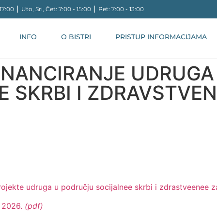
17:00 ⎪ Uto, Sri, Čet: 7:00 - 15:00 ⎪ Pet: 7:00 - 13:00
INFO
O BISTRI
PRISTUP INFORMACIJAMA
FINANCIRANJE UDRUGA
 SKRBI I ZDRAVSTVEN
rojekte udruga u području socijalnee skrbi i zdrastveenee z
b 2026.
(pdf)