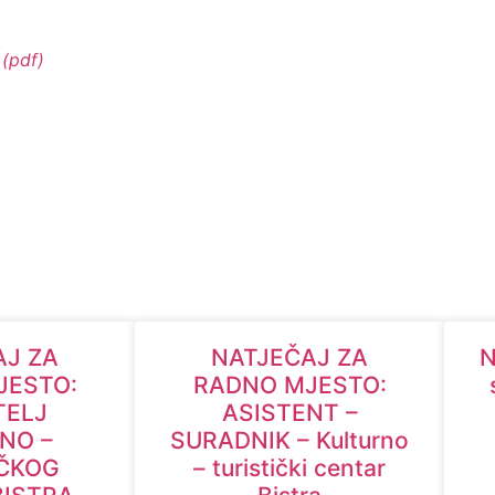
.
(pdf)
AJ ZA
NATJEČAJ ZA
N
JESTO:
RADNO MJESTO:
TELJ
ASISTENT –
NO –
SURADNIK – Kulturno
IČKOG
– turistički centar