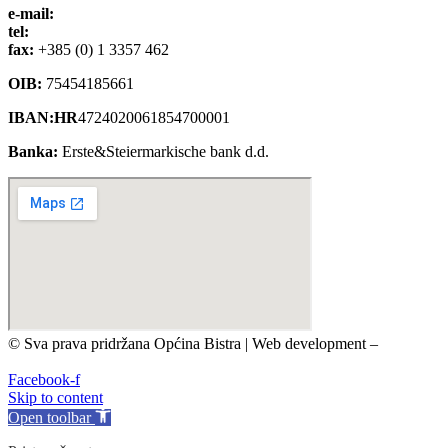
e-mail:
opcina-bistra@bistra.hr
tel:
+385 (0) 1 3390 039
fax:
+385 (0) 1 3357 462
OIB:
75454185661
IBAN:HR
4724020061854700001
Banka:
Erste&Steiermarkische bank d.d.
© Sva prava pridržana Općina Bistra | Web development –
TRIJER integrirane online komunikacije
Facebook-f
Skip to content
Open toolbar