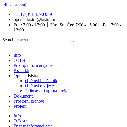
Idi na sadržaj
+ 385 (0) 1 3390 039
opcina-bistra@bistra.hr
Pon: 7:00 - 17:00 ⎪ Uto, Sri, Čet: 7:00 - 15:00 ⎪ Pet: 7:00 -
13:00
Search
Info
O Bistri
Pristup informacijama
Kontakti
Općina Bistra
Općinski načelnik
Općinsko vijeće
Jedinstveni upravni odjel
Dokumenti
Prostorni planovi
Projekti
Info
O Bistri
Pristup informacijama