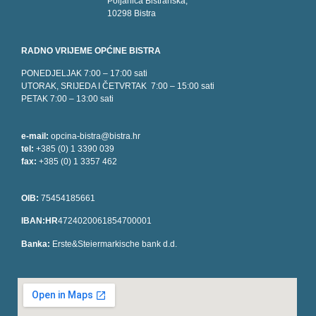
Poljanica Bistranska,
10298 Bistra
RADNO VRIJEME OPĆINE BISTRA
PONEDJELJAK 7:00 – 17:00 sati
UTORAK, SRIJEDA I ČETVRTAK 7:00 – 15:00 sati
PETAK 7:00 – 13:00 sati
e-mail:
opcina-bistra@bistra.hr
tel:
+385 (0) 1 3390 039
fax:
+385 (0) 1 3357 462
OIB:
75454185661
IBAN:HR
4724020061854700001
Banka:
Erste&Steiermarkische bank d.d.