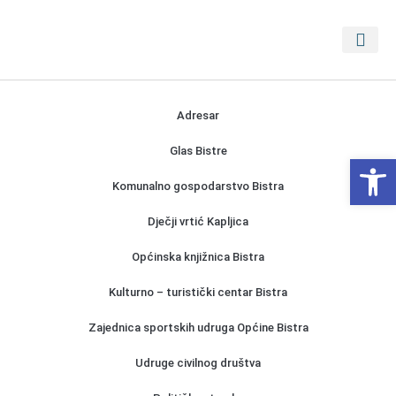
PRISTUP 
PROSTORNI PLA
Adresar
Glas Bistre
Open
Komunalno gospodarstvo Bistra
Dječji vrtić Kapljica
Općinska knjižnica Bistra
Kulturno – turistički centar Bistra
Zajednica sportskih udruga Općine Bistra
Udruge civilnog društva