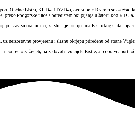
 potporu Općine Bistra, KUD-a i DVD-a, ove subote Bistrom se osjećao f
ave, preko Podgorske ulice s odredištem okupljanja u šatoru kod KTC-a,
ji put završio na lomači, za što si je po riječima Fašničkog suda najviš
a, uz neizostavnu provjerenu i slasnu okrjepu priređenu od strane Vugle
ri ponovno zaživjeti, na zadovoljstvo cijele Bistre, a o opravdanosti 