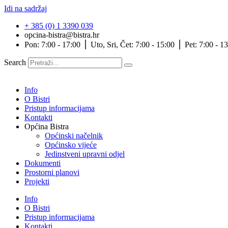
Idi na sadržaj
+ 385 (0) 1 3390 039
opcina-bistra@bistra.hr
Pon: 7:00 - 17:00 ⎪ Uto, Sri, Čet: 7:00 - 15:00 ⎪ Pet: 7:00 - 1
Search
Info
O Bistri
Pristup informacijama
Kontakti
Općina Bistra
Općinski načelnik
Općinsko vijeće
Jedinstveni upravni odjel
Dokumenti
Prostorni planovi
Projekti
Info
O Bistri
Pristup informacijama
Kontakti