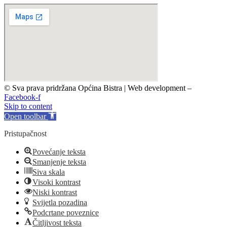
© Sva prava pridržana Općina Bistra | Web development –
TRIJER i
Facebook-f
Skip to content
Open toolbar
Pristupačnost
Povećanje teksta
Smanjenje teksta
Siva skala
Visoki kontrast
Niski kontrast
Svijetla pozadina
Podcrtane poveznice
Čitljivost teksta