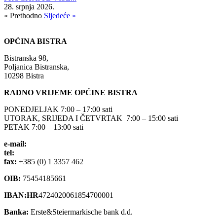
28. srpnja 2026.
« Prethodno
Sljedeće »
OPĆINA BISTRA
Bistranska 98,
Poljanica Bistranska,
10298 Bistra
RADNO VRIJEME OPĆINE BISTRA
PONEDJELJAK 7:00 – 17:00 sati
UTORAK, SRIJEDA I ČETVRTAK 7:00 – 15:00 sati
PETAK 7:00 – 13:00 sati
e-mail:
opcina-bistra@bistra.hr
tel:
+385 (0) 1 3390 039
fax:
+385 (0) 1 3357 462
OIB:
75454185661
IBAN:HR
4724020061854700001
Banka:
Erste&Steiermarkische bank d.d.