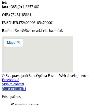
tel:
+385 (0) 1 3390 039
fax:
+385 (0) 1 3357 462
OIB:
75454185661
IBAN:HR
4724020061854700001
Banka:
Erste&Steiermarkische bank d.d.
© Sva prava pridržana Općina Bistra | Web development –
TRIJER i
Facebook-f
Skip to content
Open toolbar
Pristupačnost