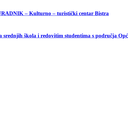
K – Kulturno – turistički centar Bistra
srednjih škola i redovitim studentima s područja Opć