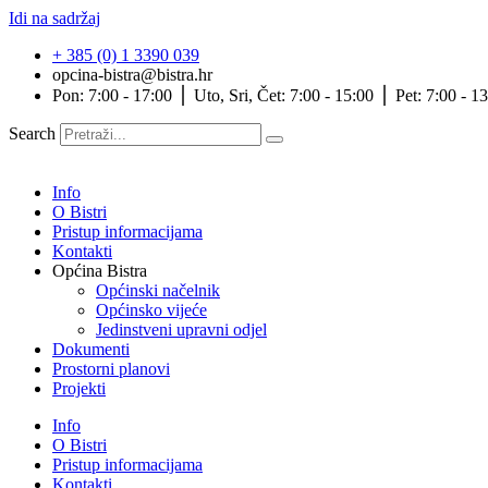
Idi na sadržaj
+ 385 (0) 1 3390 039
opcina-bistra@bistra.hr
Pon: 7:00 - 17:00 ⎪ Uto, Sri, Čet: 7:00 - 15:00 ⎪ Pet: 7:00 - 1
Search
Info
O Bistri
Pristup informacijama
Kontakti
Općina Bistra
Općinski načelnik
Općinsko vijeće
Jedinstveni upravni odjel
Dokumenti
Prostorni planovi
Projekti
Info
O Bistri
Pristup informacijama
Kontakti