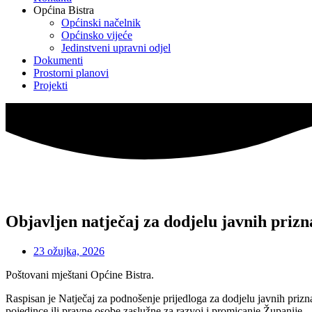
Općina Bistra
Općinski načelnik
Općinsko vijeće
Jedinstveni upravni odjel
Dokumenti
Prostorni planovi
Projekti
Objavljen natječaj za dodjelu javnih priz
23 ožujka, 2026
Poštovani mještani Općine Bistra.
Raspisan je Natječaj za podnošenje prijedloga za dodjelu javnih prizn
pojedince ili pravne osobe zaslužne za razvoj i promicanje Županije.