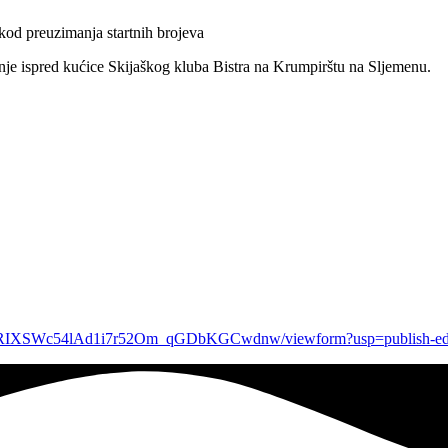
a kod preuzimanja startnih brojeva
uženje ispred kućice Skijaškog kluba Bistra na Krumpirštu na Sljemenu.
lEgRIXSWc54lAd1i7r52Om_qGDbKGCwdnw/viewform?usp=publish-edi