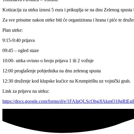
Kotizacija za utrku iznosi 5 eura i prikuplja se na dnu Zelenog spust
Za sve prisutne nakon utrke biti će organizirana i hrana i piće te dr
Plan utrke:
9:15-9:40 prijava
09:45 – ogled staze
10:00- utrka ovisno o broju prijava 1 ili 2 vožnje
12:00 proglašenje pobjednika na dnu zelenog spusta
12:30 druženje kod klupske kućice na Krumpirištu uz vojnički grah.
Link za prijavu na utrku:
https://docs.google.com/forms/d/e/1FAIpQLScOhgJlAkmO18gR