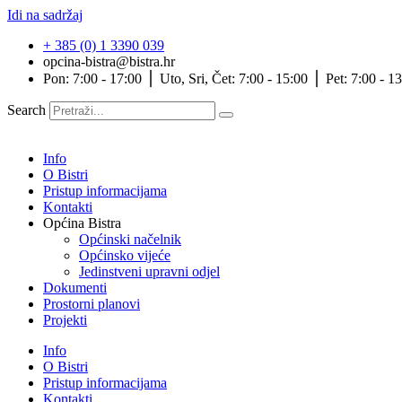
Idi na sadržaj
+ 385 (0) 1 3390 039
opcina-bistra@bistra.hr
Pon: 7:00 - 17:00 ⎪ Uto, Sri, Čet: 7:00 - 15:00 ⎪ Pet: 7:00 - 1
Search
Info
O Bistri
Pristup informacijama
Kontakti
Općina Bistra
Općinski načelnik
Općinsko vijeće
Jedinstveni upravni odjel
Dokumenti
Prostorni planovi
Projekti
Info
O Bistri
Pristup informacijama
Kontakti