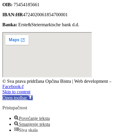
OIB:
75454185661
IBAN:HR
4724020061854700001
Banka:
Erste&Steiermarkische bank d.d.
© Sva prava pridržana Općina Bistra | Web development –
TRIJER i
Facebook-f
Skip to content
Open toolbar
Pristupačnost
Povećanje teksta
Smanjenje teksta
Siva skala