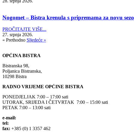
28. srpnja 2026.
Nogomet – Bistra krenula s pripremama za novu sez
PROČITAJTE VIŠE...
27. srpnja 2026.
« Prethodno
Sljedeće »
OPĆINA BISTRA
Bistranska 98,
Poljanica Bistranska,
10298 Bistra
RADNO VRIJEME OPĆINE BISTRA
PONEDJELJAK 7:00 – 17:00 sati
UTORAK, SRIJEDA I ČETVRTAK 7:00 – 15:00 sati
PETAK 7:00 – 13:00 sati
e-mail:
opcina-bistra@bistra.hr
tel:
+385 (0) 1 3390 039
fax:
+385 (0) 1 3357 462