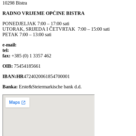
10298 Bistra
RADNO VRIJEME OPĆINE BISTRA
PONEDJELJAK 7:00 – 17:00 sati
UTORAK, SRIJEDA I ČETVRTAK 7:00 – 15:00 sati
PETAK 7:00 – 13:00 sati
e-mail:
opcina-bistra@bistra.hr
tel:
+385 (0) 1 3390 039
fax:
+385 (0) 1 3357 462
OIB:
75454185661
IBAN:HR
4724020061854700001
Banka:
Erste&Steiermarkische bank d.d.