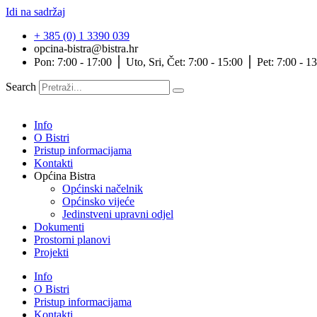
Idi na sadržaj
+ 385 (0) 1 3390 039
opcina-bistra@bistra.hr
Pon: 7:00 - 17:00 ⎪ Uto, Sri, Čet: 7:00 - 15:00 ⎪ Pet: 7:00 - 1
Search
Info
O Bistri
Pristup informacijama
Kontakti
Općina Bistra
Općinski načelnik
Općinsko vijeće
Jedinstveni upravni odjel
Dokumenti
Prostorni planovi
Projekti
Info
O Bistri
Pristup informacijama
Kontakti