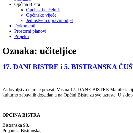
Općina Bistra
Općinski načelnik
Općinsko vijeće
Jedinstveni upravni odjel
Dokumenti
Prostorni planovi
Projekti
Oznaka:
učiteljice
17. DANI BISTRE i 5. BISTRANSKA ČU
Zadovoljstvo nam je pozvati Vas na 17. DANE BISTRE Manifestacija D
kulturno zabavnih događanja na Općini Bistra za sve uzraste. U skl
OPĆINA BISTRA
Bistranska 98,
Poljanica Bistranska,