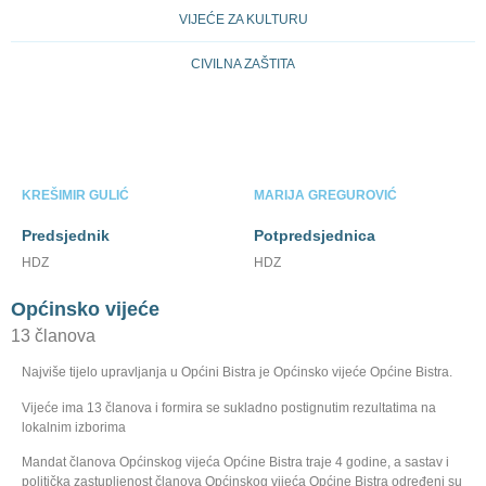
VIJEĆE ZA KULTURU
CIVILNA ZAŠTITA
KREŠIMIR GULIĆ
MARIJA GREGUROVIĆ
Predsjednik
Potpredsjednica
HDZ
HDZ
Općinsko vijeće
13 članova
Najviše tijelo upravljanja u Općini Bistra je Općinsko vijeće Općine Bistra.
Vijeće ima 13 članova i formira se sukladno postignutim rezultatima na
lokalnim izborima
Mandat članova Općinskog vijeća Općine Bistra traje 4 godine, a sastav i
politička zastupljenost članova Općinskog vijeća Općine Bistra određeni su