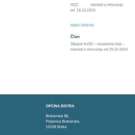
HDZ mandat u mirovanju
od 19.10.2023.
NINO VRBAN
Član
Stjepan Kožić – nezavisna lista –
mandat u mirovanju od 25.10.2024.
OPĆINA BISTRA
Bistranska 98,
Poljanica Bistranska,
10298 Bistra