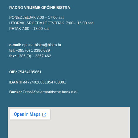
RADNO VRIJEME OPĆINE BISTRA
PONEDJELJAK 7:00 – 17:00 sati
UTORAK, SRIJEDA I ČETVRTAK 7:00 – 15:00 sati
PETAK 7:00 – 13:00 sati
e-mail:
opcina-bistra@bistra.hr
tel:
+385 (0) 1 3390 039
fax:
+385 (0) 1 3357 462
OIB:
75454185661
IBAN:HR
4724020061854700001
Banka:
Erste&Steiermarkische bank d.d.