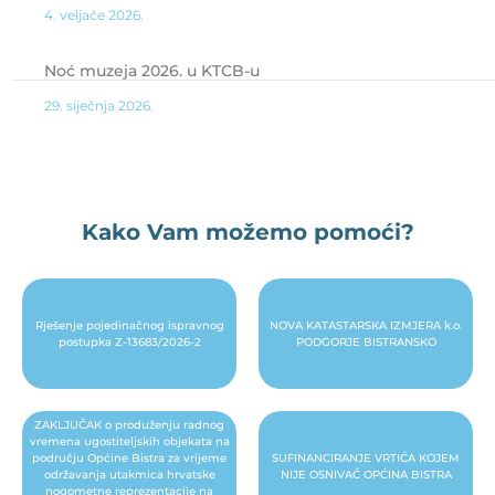
4. veljače 2026.
Noć muzeja 2026. u KTCB-u
29. siječnja 2026.
Kako Vam možemo pomoći?
Rješenje pojedinačnog ispravnog
NOVA KATASTARSKA IZMJERA k.o.
postupka Z-13683/2026-2
PODGORJE BISTRANSKO
ZAKLJUČAK o produženju radnog
vremena ugostiteljskih objekata na
području Općine Bistra za vrijeme
SUFINANCIRANJE VRTIĆA KOJEM
održavanja utakmica hrvatske
NIJE OSNIVAČ OPĆINA BISTRA
nogometne reprezentacije na