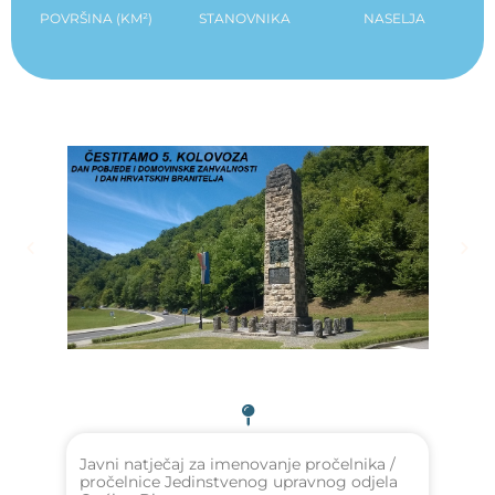
POVRŠINA (KM²)
STANOVNIKA
NASELJA
Javni natječaj za imenovanje pročelnika /
pročelnice Jedinstvenog upravnog odjela