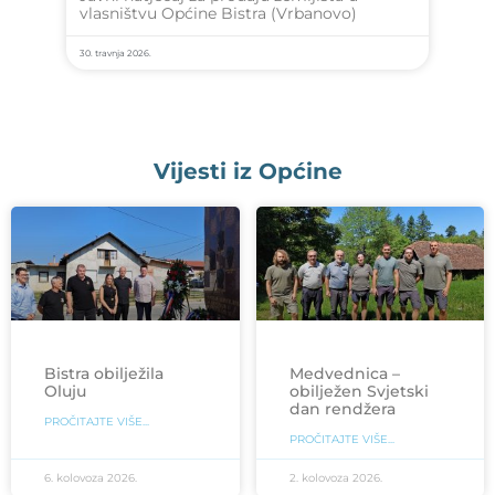
vlasništvu Općine Bistra (Vrbanovo)
30. travnja 2026.
Vijesti iz Općine
Bistra obilježila
Medvednica –
Oluju
obilježen Svjetski
dan rendžera
PROČITAJTE VIŠE...
PROČITAJTE VIŠE...
6. kolovoza 2026.
2. kolovoza 2026.