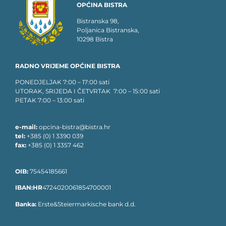
OPĆINA BISTRA
Bistranska 98,
Poljanica Bistranska,
10298 Bistra
RADNO VRIJEME OPĆINE BISTRA
PONEDJELJAK 7:00 – 17:00 sati
UTORAK, SRIJEDA I ČETVRTAK 7:00 – 15:00 sati
PETAK 7:00 – 13:00 sati
e-mail:
opcina-bistra@bistra.hr
tel:
+385 (0) 1 3390 039
fax:
+385 (0) 1 3357 462
OIB:
75454185661
IBAN:HR
4724020061854700001
Banka:
Erste&Steiermarkische bank d.d.