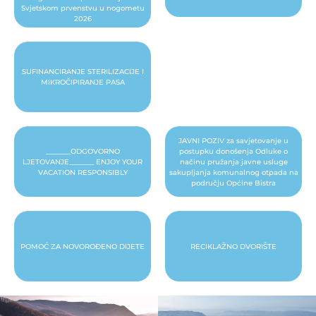
Svjetskom prvenstvu u nogometu
2026
SUFINANCIRANJE STERILIZACIJE I
MIKROČIPIRANJE PASA
JAVNI POZIV za savjetovanje u
_______ODGOVORNO
postupku donošenja Odluke o
LJETOVANJE_______ ENJOY YOUR
načinu pružanja javne usluge
VACATION RESPONSIBLY
sakupljanja komunalnog otpada na
području Općine Bistra
POMOĆ ZA NOVOROĐENO DIJETE
RECIKLAŽNO DVORIŠTE