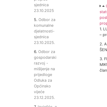
sjednica
23.10.2025
stat
posl
5.
Odbor za
pro
komunalne
1. 
djelatnosti-
– p
sjednica
23.10.2025.
2. 
ŠENI
6.
Odbor za
gospodarski
3. F
razvoj -
MIK
mišljenje na
član
prijedloge
Odluka za
Općinsko
vijeće
23.12.2025.
7
.
Izvješće o