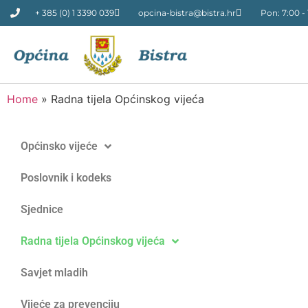
+ 385 (0) 1 3390 039
opcina-bistra@bistra.hr
Pon: 7:00 - 
Home
»
Radna tijela Općinskog vijeća
Općinsko vijeće
Poslovnik i kodeks
Sjednice
Radna tijela Općinskog vijeća
Savjet mladih
Vijeće za prevenciju