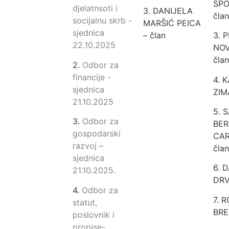
ŠPO
djelatnsoti i
3. DANIJELA
član
socijalnu skrb -
MARŠIĆ PEICA
sjednica
– član
3. 
22.10.2025
NOV
član
2.
Odbor za
financije -
4. 
sjednica
ZIM
21.10.2025
5. 
3.
Odbor za
BE
gospodarski
CAR
razvoj –
član
sjednica
6. 
21.10.2025.
DRV
4.
Odbor za
7. 
statut,
BRE
poslovnik i
propise-