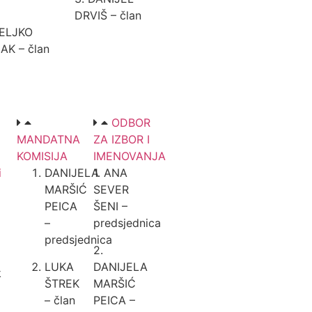
DRVIŠ – član
ŽELJKO
AK – član
ODBOR
MANDATNA
ZA IZBOR I
KOMISIJA
IMENOVANJA
i
DANIJELA
1. ANA
MARŠIĆ
SEVER
PEICA
ŠENI –
–
predsjednica
predsjednica
2.
LUKA
DANIJELA
k
ŠTREK
MARŠIĆ
– član
PEICA –