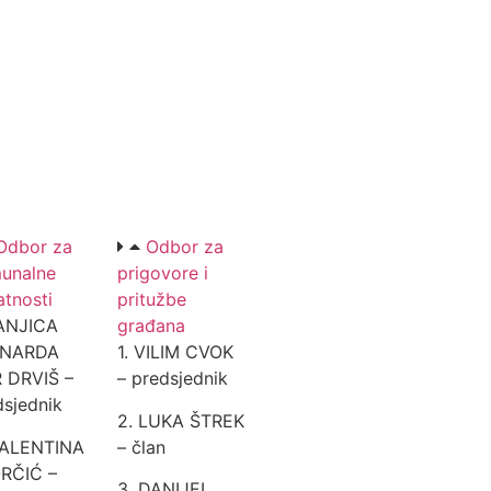
Odbor za
Odbor za
unalne
prigovore i
atnosti
pritužbe
SANJICA
građana
RNARDA
1. VILIM CVOK
 DRVIŠ –
– predsjednik
dsjednik
2. LUKA ŠTREK
VALENTINA
– član
RČIĆ –
3. DANIJEL