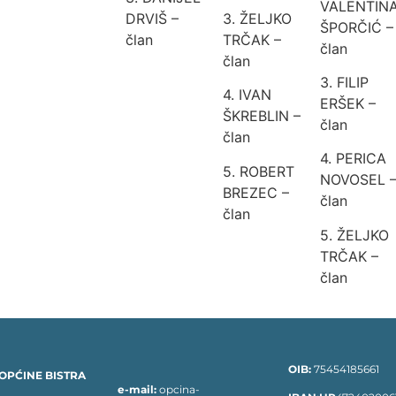
VALENTIN
DRVIŠ –
3. ŽELJKO
ŠPORČIĆ –
član
TRČAK –
član
član
3. FILIP
4. IVAN
ERŠEK –
ŠKREBLIN –
član
član
4. PERICA
5. ROBERT
NOVOSEL 
BREZEC –
član
član
5. ŽELJKO
TRČAK –
član
OIB:
75454185661
OPĆINE BISTRA
e-mail:
opcina-