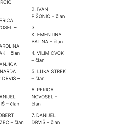
RČIĆ –
2. IVAN
PIŠONIĆ – član
PERICA
OSEL –
3.
KLEMENTINA
BATINA – član
KAROLINA
AK – član
4. VILIM CVOK
– član
SANJICA
RNARDA
5. LUKA ŠTREK
 DRVIŠ –
– član
6. PERICA
DANIJEL
NOVOSEL –
IŠ – član
član
ROBERT
7. DANIJEL
ZEC – član
DRVIŠ – član