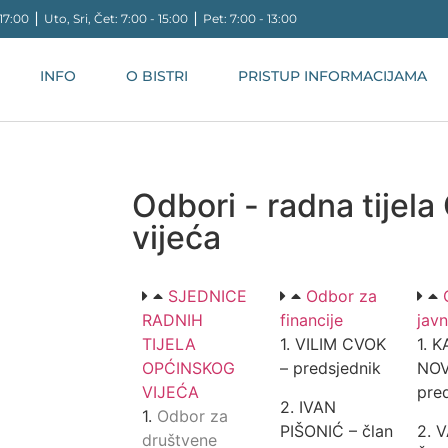
17:00 ⎪ Uto, Sri, Čet: 7:00 - 15:00 ⎪ Pet: 7:00 - 13:00
INFO
O BISTRI
PRISTUP INFORMACIJAMA
Odbori - radna tijel
vijeća
SJEDNICE
Odbor za
RADNIH
financije
javn
TIJELA
1. VILIM CVOK
1. 
OPĆINSKOG
– predsjednik
NOV
VIJEĆA
pre
2. IVAN
1.
Odbor za
PIŠONIĆ – član
2. 
društvene