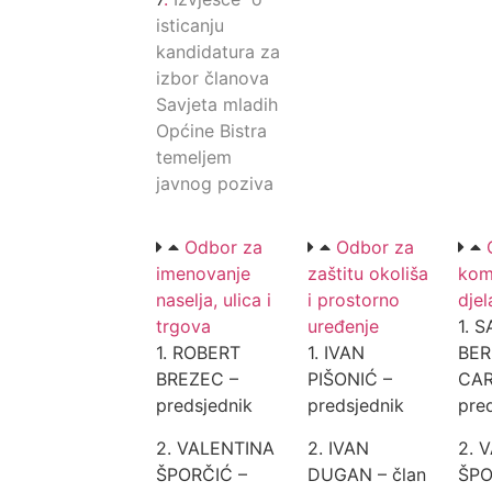
isticanju
kandidatura za
izbor članova
Savjeta mladih
Općine Bistra
temeljem
javnog poziva
Odbor za
Odbor za
imenovanje
zaštitu okoliša
kom
naselja, ulica i
i prostorno
djel
trgova
uređenje
1. 
1. ROBERT
1. IVAN
BE
BREZEC –
PIŠONIĆ –
CAR
predsjednik
predsjednik
pre
2. VALENTINA
2. IVAN
2. 
ŠPORČIĆ –
DUGAN – član
ŠPO