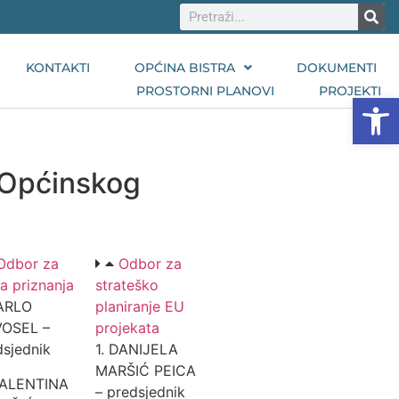
KONTAKTI
OPĆINA BISTRA
DOKUMENTI
PROSTORNI PLANOVI
PROJEKTI
Open
a Općinskog
Odbor za
Odbor za
a priznanja
strateško
KARLO
planiranje EU
OSEL –
projekata
dsjednik
1. DANIJELA
MARŠIĆ PEICA
VALENTINA
– predsjednik