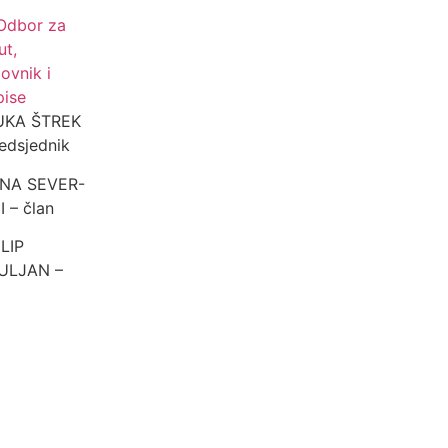
Odbor za
ut,
ovnik i
pise
LUKA ŠTREK
redsjednik
ANA SEVER-
 – član
ILIP
ULJAN –