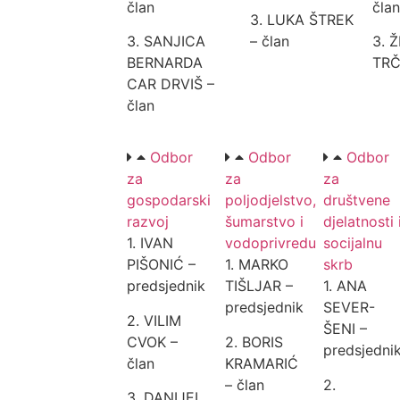
član
član
3. LUKA ŠTREK
3. SANJICA
– član
3. 
BERNARDA
TRČ
CAR DRVIŠ –
član
Odbor
Odbor
Odbor
za
za
za
gospodarski
poljodjelstvo,
društvene
razvoj
šumarstvo i
djelatnosti 
1. IVAN
vodoprivredu
socijalnu
PIŠONIĆ –
1. MARKO
skrb
predsjednik
TIŠLJAR –
1. ANA
predsjednik
SEVER-
2. VILIM
ŠENI –
CVOK –
2. BORIS
predsjedni
član
KRAMARIĆ
– član
2.
3. DANIJEL