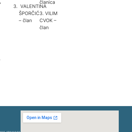
A
članica
VALENTINA
ŠPORČIĆ
3. VILIM
– član
CVOK –
član
–