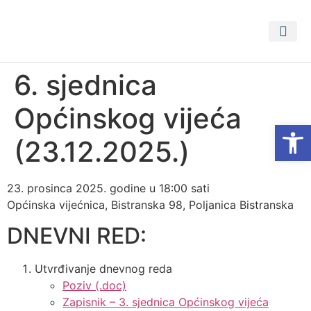
PRISTUP 
PROSTORNI PLA
6. sjednica
Općinskog vijeća
Open
(23.12.2025.)
23. prosinca 2025. godine u 18:00 sati
Općinska vijećnica, Bistranska 98, Poljanica Bistranska
DNEVNI RED:
Utvrđivanje dnevnog reda
Poziv (.doc)
Zapisnik – 3. sjednica Općinskog vijeća