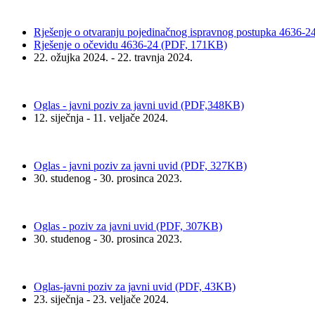
Rješenje o otvaranju pojedinačnog ispravnog postupka 4636-
Rješenje o očevidu 4636-24 (PDF, 171KB)
22. ožujka 2024. - 22. travnja 2024.
Oglas - javni poziv za javni uvid (PDF,348KB)
12. siječnja - 11. veljače 2024.
Oglas - javni poziv za javni uvid (PDF, 327KB)
30. studenog - 30. prosinca 2023.
Oglas - poziv za javni uvid (PDF, 307KB)
30. studenog - 30. prosinca 2023.
Oglas-javni poziv za javni uvid (PDF, 43KB)
23. siječnja - 23. veljače 2024.