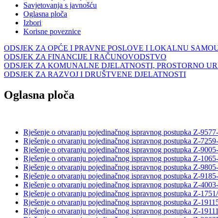
Savjetovanja s javnošću
Oglasna ploča
Izbori
Korisne poveznice
ODSJEK ZA OPĆE I PRAVNE POSLOVE I LOKALNU SAMO
ODSJEK ZA FINANCIJE I RAČUNOVODSTVO
ODSJEK ZA KOMUNALNE DJELATNOSTI, PROSTORNO UR
ODSJEK ZA RAZVOJ I DRUŠTVENE DJELATNOSTI
Oglasna ploča
Rješenje o otvaranju pojedinačnog ispravnog postupka Z-9577
Rješenje o otvaranju pojedinačnog ispravnog postupka Z-7259
Rješenje o otvaranju pojedinačnog ispravnog postupka Z-9005
Rješenje o otvaranju pojedinačnog ispravnog postupka Z-1065
Rješenje o otvaranju pojedinačnog ispravnog postupka Z-9805
Rješenje o otvaranju pojedinačnog ispravnog postupka Z-9185
Rješenje o otvaranju pojedinačnog ispravnog postupka Z-4003
Rješenje o otvaranju pojedinačnog ispravnog postupka Z-1751
Rješenje o otvaranju pojedinačnog ispravnog postupka Z-191
Rješenje o otvaranju pojedinačnog ispravnog postupka Z-191