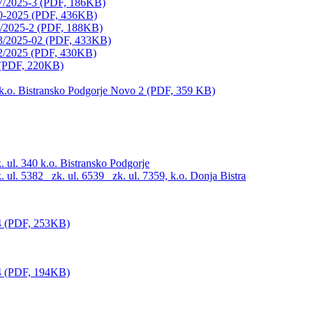
37/2025-3 (PDF, 186KB)
280-2025 (PDF, 436KB)
46/2025-2 (PDF, 188KB)
033/2025-02 (PDF, 433KB)
372/2025 (PDF, 430KB)
1 (PDF, 220KB)
a k.o. Bistransko Podgorje Novo 2 (PDF, 359 KB)
. ul. 340 k.o. Bistransko Podgorje
 ul. 5382_ zk. ul. 6539_ zk. ul. 7359, k.o. Donja Bistra
24 (PDF, 253KB)
24 (PDF, 194KB)