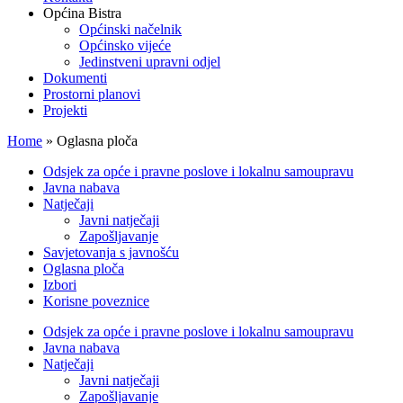
Općina Bistra
Općinski načelnik
Općinsko vijeće
Jedinstveni upravni odjel
Dokumenti
Prostorni planovi
Projekti
Home
»
Oglasna ploča
Odsjek za opće i pravne poslove i lokalnu samoupravu
Javna nabava
Natječaji
Javni natječaji
Zapošljavanje
Savjetovanja s javnošću
Oglasna ploča
Izbori
Korisne poveznice
Odsjek za opće i pravne poslove i lokalnu samoupravu
Javna nabava
Natječaji
Javni natječaji
Zapošljavanje