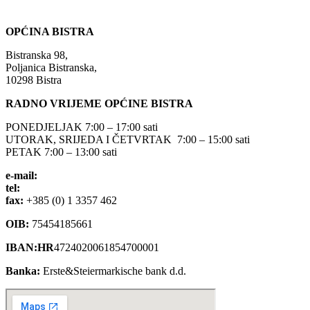
OPĆINA BISTRA
Bistranska 98,
Poljanica Bistranska,
10298 Bistra
RADNO VRIJEME OPĆINE BISTRA
PONEDJELJAK 7:00 – 17:00 sati
UTORAK, SRIJEDA I ČETVRTAK 7:00 – 15:00 sati
PETAK 7:00 – 13:00 sati
e-mail:
opcina-bistra@bistra.hr
tel:
+385 (0) 1 3390 039
fax:
+385 (0) 1 3357 462
OIB:
75454185661
IBAN:HR
4724020061854700001
Banka:
Erste&Steiermarkische bank d.d.