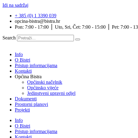
Idi na sadržaj
+ 385 (0) 1 3390 039
opcina-bistra@bistra.hr
Pon: 7:00 - 17:00 ⎪ Uto, Sri, Čet: 7:00 - 15:00 ⎪ Pet: 7:00 - 1
Search
Info
O Bistri
Pristup informacijama
Kontakti
Općina Bistra
Općinski načelnik
Općinsko vijeće
Jedinstveni upravni odjel
Dokumenti
Prostorni planovi
Projekti
Info
O Bistri
Pristup informacijama
Kontakti