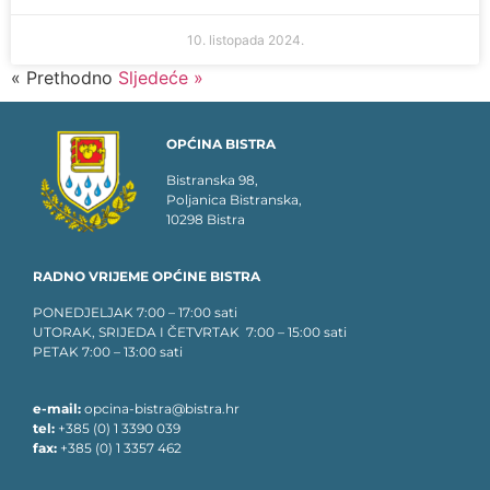
10. listopada 2024.
« Prethodno
Sljedeće »
OPĆINA BISTRA
Bistranska 98,
Poljanica Bistranska,
10298 Bistra
RADNO VRIJEME OPĆINE BISTRA
PONEDJELJAK 7:00 – 17:00 sati
UTORAK, SRIJEDA I ČETVRTAK 7:00 – 15:00 sati
PETAK 7:00 – 13:00 sati
e-mail:
opcina-bistra@bistra.hr
tel:
+385 (0) 1 3390 039
fax:
+385 (0) 1 3357 462