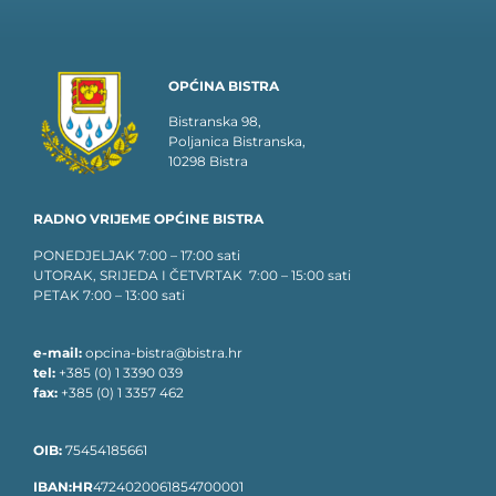
OPĆINA BISTRA
Bistranska 98,
Poljanica Bistranska,
10298 Bistra
RADNO VRIJEME OPĆINE BISTRA
PONEDJELJAK 7:00 – 17:00 sati
UTORAK, SRIJEDA I ČETVRTAK 7:00 – 15:00 sati
PETAK 7:00 – 13:00 sati
e-mail:
opcina-bistra@bistra.hr
tel:
+385 (0) 1 3390 039
fax:
+385 (0) 1 3357 462
OIB:
75454185661
IBAN:HR
4724020061854700001