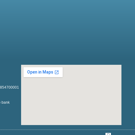
1854700001
e bank