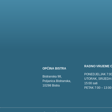
RADNO VRIJEME O
OPĆINA BISTRA
PONEDJELJAK 7:00 
Bistranska 98,
UTORAK, SRIJEDA 
Poljanica Bistranska,
15:00 sati
10298 Bistra
PETAK 7:00 – 13:00 