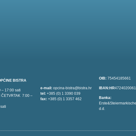
OIB:
75454185661
PĆINE BISTRA
e-mail:
opcina-bistra@bistra.hr
IBAN:HR
472402006
– 17:00 sati
tel:
+385 (0) 1 3390 039
I ČETVRTAK 7:00 –
Banka:
fax:
+385 (0) 1 3357 462
Erste&Steiermarkisch
sati
d.d.